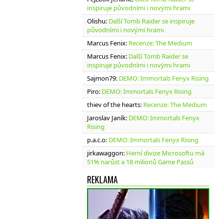
inspiruje původními i novými hrami
Olishu
:
Další Tomb Raider se inspiruje
původními i novými hrami
Marcus Fenix
:
Recenze: The Medium
Marcus Fenix
:
Další Tomb Raider se
inspiruje původními i novými hrami
Sajmon79
:
DEMO: Immortals Fenyx Rising
Piro
:
DEMO: Immortals Fenyx Rising
thiev of the hearts
:
Recenze: The Medium
Jaroslav Janík
:
DEMO: Immortals Fenyx
Rising
p.a.c.o
:
DEMO: Immortals Fenyx Rising
jirkawaggon
:
Herní divize Microsoftu má
51% narůst a 18 milionů Game Passů
REKLAMA