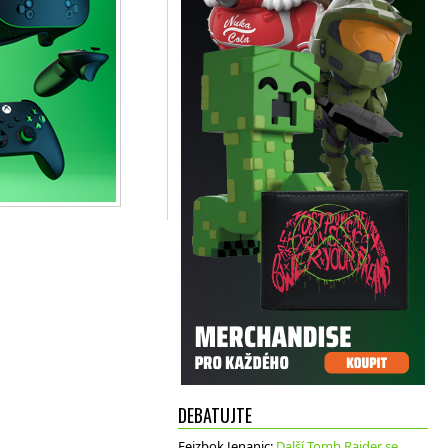
DEBATUJTE
Fejzbok Jenanic
:
Další Tomb Raider se