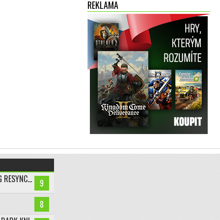
REKLAMA
ASSASSIN’S CREED BLACK FLAG RESYNCED
9
8