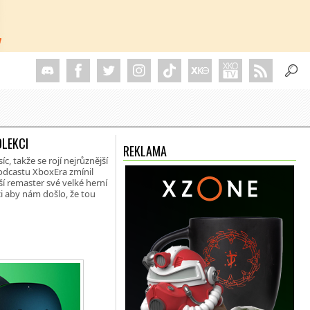
LEKCI
REKLAMA
, takže se rojí nejrůznější
podcastu XboxEra zmínil
ší remaster své velké herní
i aby nám došlo, že tou