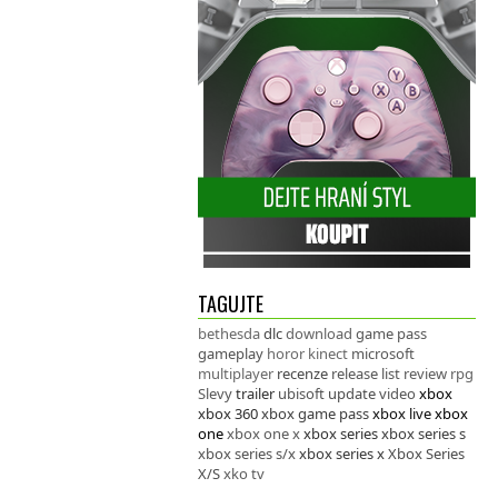
TAGUJTE
bethesda
dlc
download
game pass
gameplay
horor
kinect
microsoft
multiplayer
recenze
release list
review
rpg
Slevy
trailer
ubisoft
update
video
xbox
xbox 360
xbox game pass
xbox live
xbox
one
xbox one x
xbox series
xbox series s
xbox series s/x
xbox series x
Xbox Series
X/S
xko tv