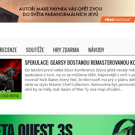
RECENZE
SOUTĚŽE
HRY ZDARMA
NÁVODY
SPEKULACE: GEARSY DOSTANOU REMASTEROVANOU KO
Do letošní první velké Xbox konference zbývá ještě necelý měsíc
spekulace o tom, na co se můžeme těšit. Nejnovější z nich v 
novinář Nick Baker, který řekl, že Microsoft má prý v plánu del
série ve stylu Master Chef Collection. Nemusíme být jasnovidc
sérií by se měly stát Gears of War. Ty sice mají oficiální…
• LUKÁŠ MICHAL