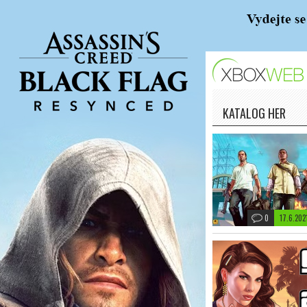
KATALOG HER
0
17.6.202