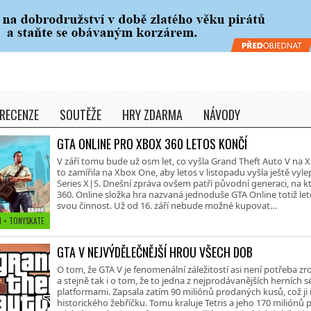
RECENZE
SOUTĚŽE
HRY ZDARMA
NÁVODY
GTA ONLINE PRO XBOX 360 LETOS KONČÍ
V září tomu bude už osm let, co vyšla Grand Theft Auto V na X
to zamířila na Xbox One, aby letos v listopadu vyšla ještě vyl
Series X|S. Dnešní zpráva ovšem patří původní generaci, na kt
360. Online složka hra nazvaná jednoduše GTA Online totiž let
svou činnost. Už od 16. září nebude možné kupovat…
1 • TONYSKATE
GTA V NEJVÝDĚLEČNĚJŠÍ HROU VŠECH DOB
O tom, že GTA V je fenomenální záležitostí asi není potřeba 
a stejně tak i o tom, že to jedna z nejprodávanějších herních s
platformami. Zapsala zatím 90 miliónů prodaných kusů, což ji ř
historického žebříčku. Tomu kraluje Tetris a jeho 170 miliónů