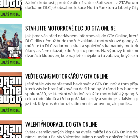
žádné drobnosti, protože dle uživatele Softsecret z GTAForum s
dočkáme DLC jež obsáhne lokace North Yankton a Liberty City.
• LUKÁŠ MICHAL
STAHUJTE MOTORKOVÉ DLC DO GTA ONLINE
Jak jsme vás před nedávnem informovali, do GTA Online, které 
DLC, díky němuž bude možné zakládat motocyklové gangy. A 
můžete to DLC zadarmo získat a společně s kamarády motorká
úkoly a všem ukázat, kdo že je tu pánem. Na výpravy bude mo
dvanácti kluboven, kde najdete i nějakou tu zábavu, když se
• LUKÁŠ MICHAL
VEĎTE GANG MOTORKÁŘŮ V GTA ONLINE
Ještě stále vás nepřestavil bavit svět v GTA Online? V tom př
která vás ke hraní přiková na další hodiny. V rámci hry bude 
spoluhráčů, se kterými následně založíte motorkářský gang.
celou řadu úkolů a třeba pořádat sjezdy a souboje s dalšími ga
již teď. Kdy obsah dorazí zatím není stanoveno, ale podle…
• LUKÁŠ MICHAL
VALENTÝN DORAZIL DO GTA ONLINE
Svátek zamilovaných klepe na dveře, takže i do GTA Online do
rámci updatu Be My Valentine. Mimo nového oblečení si může