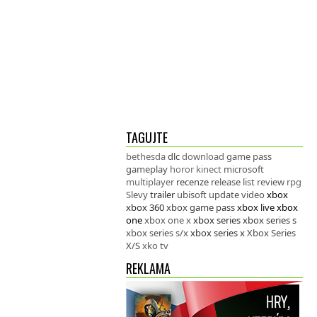
TAGUJTE
bethesda
dlc
download
game pass
gameplay
horor
kinect
microsoft
multiplayer
recenze
release list
review
rpg
Slevy
trailer
ubisoft
update
video
xbox
xbox 360
xbox game pass
xbox live
xbox
one
xbox one x
xbox series
xbox series s
xbox series s/x
xbox series x
Xbox Series
X/S
xko tv
REKLAMA