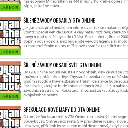
následovaný Minecraftem se 144 milióny. Po krátké době si hra 
zápis, jelikož se stává…
• LUKÁŠ MICHAL
ŠÍLENÉ ZÁVODY OBSADILY GTA ONLINE
Jak jsme vás před nedávnem informovali, tak se i nakonec dě
Stunts: Special Vehicle Circuit je celý název rozšíření, které do
nových tratí rozdělených do tří částí Rocket Voltic, Ruiner 200
doplní i nová vozidla, jimž bude jistě vévodit legendární mot
s tímto rozšířením do hry míří i nové zbraně a také širší mož
• LUKÁŠ MICHAL
ŠÍLENÉ ZÁVODY OBSADÍ SVĚT GTA ONLINE
Do GTA Online proudí neustále nový obsah, díky čemuž se v 
možností pořád něco děje. Chystaná novinka ze hry udělá sk
typům závodů a hlavně zběsilým tratím. Celá akce bude součá
Race Event, který se bude konat ve dnech 28.2. – 3.3. a nabí
závodních tratí z dílen Rockstaru i možnost získat růžový kas
dvojnásobné peníze…
• LUKÁŠ MICHAL
SPEKULACE: NOVÉ MAPY DO GTA ONLINE
O tom, že Rockstar trefil s GTA Online ten správný herní segm
pochybovat. Online verzi světa GTA pravidelně rozšiřují nové 
ukazovat, příští rok by se k nám mohl dostat nový, i když pl