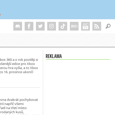
REKLAMA
box 360 a o rok později si
epšenější edice pro Xbox
erou hra vyšla, a to Xbox
os 16. prosince ukončí
zrovna dvakrát pochybovat
érií napříč všemi
adí na třetí místo
 prodaných kusů,