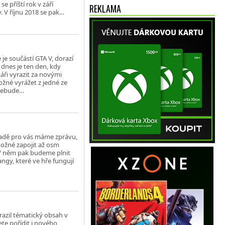
e příští rok v září
REKLAMA
 V říjnu 2018 se pak…
je součástí GTA V, dorazí
dnes je ten den, kdy
ři vyrazit za novými
žné vyrážet z jedné ze
 nebude…
ípadě pro vás máme zprávu,
možné zapojit až osm
 V něm pak budeme plnit
ngy, které ve hře fungují
razil tématický obsah v
te pořídit i nového