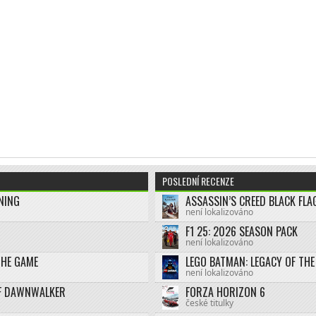
POSLEDNÍ RECENZE
NING
není lokalizováno
F1 25: 2026 SEASON PACK
není lokalizováno
THE GAME
není lokalizováno
F DAWNWALKER
FORZA HORIZON 6
české titulky