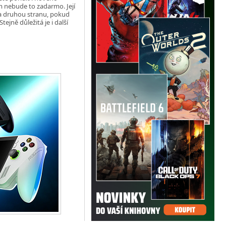
m nebude to zadarmo. Její
Na druhou stranu, pokud
ejně důležitá je i další