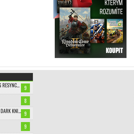
ASSASSIN’S CREED BLACK FLAG RESYNCED
9
8
LEGO BATMAN: LEGACY OF THE DARK KNIGHT
9
9