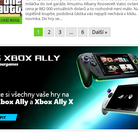
miláčka do své garáže, limuzínu Albany Roosevelt Valor, ovše
cena je 982 000 virtuálních dolarů a to rozhodně není málo. 
úspěšně loupíte, podobná částka vás nejspíš nechává v klidu. St
novinka. Do hry se…
• LUKÁŠ MICHAL
1
2
3
…
6
Další »