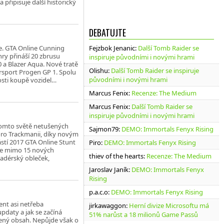
připisuje další historický
DEBATUJTE
je. GTA Online Cunning
Fejzbok Jenanic
:
Další Tomb Raider se
 hry přináší 20 zbrusu
inspiruje původními i novými hrami
0 a Blazer Aqua. Nové tratě
Olishu
:
Další Tomb Raider se inspiruje
orsport Progen GP 1. Spolu
původními i novými hrami
nosti koupě vozidel…
Marcus Fenix
:
Recenze: The Medium
Marcus Fenix
:
Další Tomb Raider se
inspiruje původními i novými hrami
tomto světě netušených
Sajmon79
:
DEMO: Immortals Fenyx Rising
oro Trackmanii, díky novým
stí 2017 GTA Online Stunt
Piro
:
DEMO: Immortals Fenyx Rising
dne mimo 15 nových
thiev of the hearts
:
Recenze: The Medium
kadérský obleček,
Jaroslav Janík
:
DEMO: Immortals Fenyx
Rising
p.a.c.o
:
DEMO: Immortals Fenyx Rising
ent asi netřeba
jirkawaggon
:
Herní divize Microsoftu má
updaty a jak se začíná
51% narůst a 18 milionů Game Passů
acený obsah. Nepůjde však o