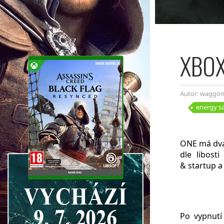
XBOX
Autor: waggo
energy s
ONE má dva 
dle libost
& startup a 
Po vypnutí