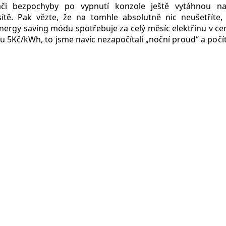
áči bezpochyby po vypnutí konzole ještě vytáhnou na
 sítě. Pak vězte, že na tomhle absolutně nic neušetříte
nergy saving módu spotřebuje za celý měsíc elektřinu v ce
 5Kč/kWh, to jsme navíc nezapočítali „noční proud“ a počí