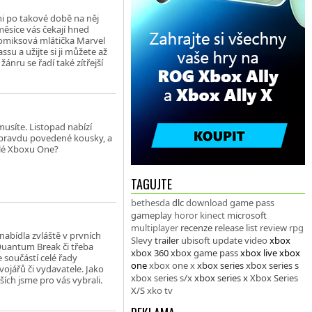
i po takové době na něj
měsíce vás čekají hned
komiksová mlátička Marvel
su a užijte si ji můžete až
žánru se řadí také zítřejší
emusíte. Listopad nabízí
 opravdu povedené kousky, a
elé Xboxu One?
TAGUJTE
bethesda
dlc
download
game pass
gameplay
horor
kinect
microsoft
multiplayer
recenze
release list
review
rpg
abídla zvláště v prvních
Slevy
trailer
ubisoft
update
video
xbox
Quantum Break či třeba
xbox 360
xbox game pass
xbox live
xbox
 součástí celé řady
one
xbox one x
xbox series
xbox series s
ojářů či vydavatele. Jako
xbox series s/x
xbox series x
Xbox Series
ích jsme pro vás vybrali.
X/S
xko tv