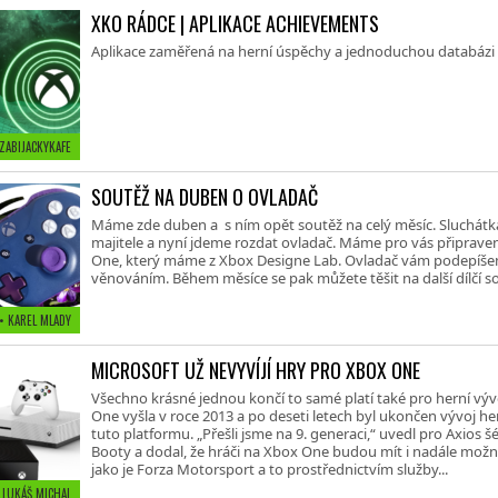
XKO RÁDCE | APLIKACE ACHIEVEMENTS
Aplikace zaměřená na herní úspěchy a jednoduchou databázi
 ZABIJACKYKAFE
SOUTĚŽ NA DUBEN O OVLADAČ
Máme zde duben a s ním opět soutěž na celý měsíc. Sluchátka
majitele a nyní jdeme rozdat ovladač. Máme pro vás připraven
One, který máme z Xbox Designe Lab. Ovladač vám podepíšeme
věnováním. Během měsíce se pak můžete těšit na další dílčí s
• KAREL MLADY
MICROSOFT UŽ NEVYVÍJÍ HRY PRO XBOX ONE
Všechno krásné jednou končí to samé platí také pro herní vý
One vyšla v roce 2013 a po deseti letech byl ukončen vývoj he
tuto platformu. „Přešli jsme na 9. generaci,“ uvedl pro Axios
Booty a dodal, že hráči na Xbox One budou mít i nadále možnos
jako je Forza Motorsport a to prostřednictvím služby...
 LUKÁŠ MICHAL