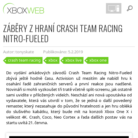
ZÁBĚRY Z HRANÍ CRASH TEAM RACING
NITRO-FUELED
Autor: tonyskate
Publikováno: 5.2.2019
crash team racing
xbox
xbox live
xbox one
Do vydání arkádových závodů Crash Team Racing Nitro-Fueled
zbývá ještě hodně času. Activision už mezitím ale nabídl hru k
osahání řadě zahraničních serverů a první reakce jsou nadšené.
Novináři si mohli vyzkoušet tři tratě včetně split-screenu, jak ostatně
sami uvidíte v přiložených videích. Neschází ani nová upoutávka od
vydavatele, která vás utvrdí v tom, že se jedná o další povedený
remaster, který nezasahuje do původní hratelnosti a jen hru obléká
do slušivého kabátku, který bude mít na konzoli Xbox One X i
velikost 4K. Crash, Coco, Neo Cortex a řada dalších postav vás na
startu uvítá 21. června.