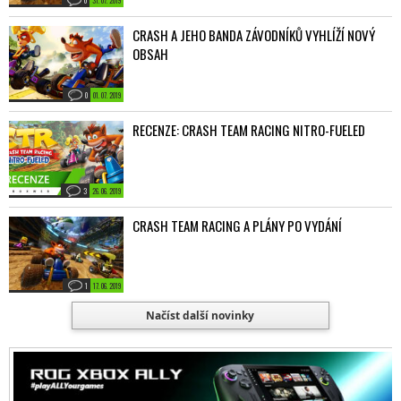
CRASH A JEHO BANDA ZÁVODNÍKŮ VYHLÍŽÍ NOVÝ
OBSAH
0
01. 07. 2019
RECENZE: CRASH TEAM RACING NITRO-FUELED
3
26. 06. 2019
CRASH TEAM RACING A PLÁNY PO VYDÁNÍ
1
17. 06. 2019
Načíst další novinky