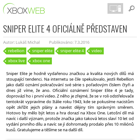
SNIPER ELITE 4 OFICIÁLNĚ PŘEDSTAVEN
Autor: Lukáš Michal
Publikováno: 7.3.2016
rebellion
sniper elite
sniper elite 4
video
xbox live
xbox one
Sniper Elite je hodně vydařenou značkou a kvalita nových dílů má
stoupající tendenci. Na internetu se čile spekulovalo, jestli Rebellion
jako další oznámí pokračování své série s pořadovým číslem čtyři a
dnes již víme, že ano. Oficiální oznámení Sniper Elite 4 je tady,
doprovází ho i první video. Z něho je zřejmé, že se v roli odstřelovače
tentokrát vypravíme do Itálie roku 1943, kde se pokusíme nacistům
opět zkřížit jejich plány a navést dějiny tím správným směrem.
Hotovo by mělo být letos a hra dorazí na Xbox One. Letošní díl má
navíc i další význam, protože značka jako taková letos slaví 10 let od
vydání prvního dílu a navíc se jí dohromady prodalo přes 10 miliónů
kusů. Gratulujeme a těšíme se na další díl.