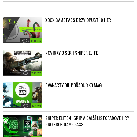
XBOX GAME PASS BRZY OPUSTÍ 8 HER
3
18. 10. 2022
NOVINKY O SÉRII SNIPER ELITE
1
15. 03. 2019
DVANÁCTÝ DÍL POŘADU XKO MAG
0
05. 11. 2018
SNIPER ELITE 4, GRIP A DALŠÍ LISTOPADOVÉ HRY
PRO XBOX GAME PASS