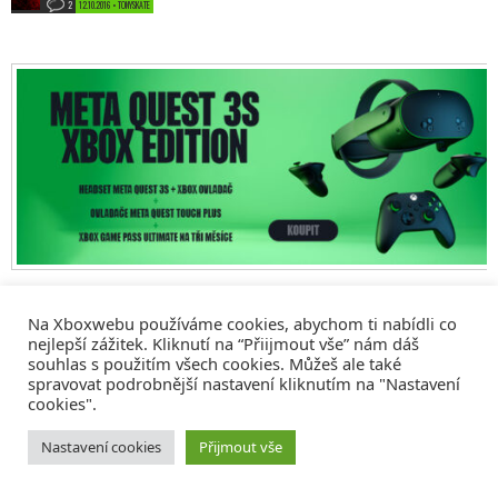
2
12.10.2016 • TONYSKATE
Na Xboxwebu používáme cookies, abychom ti nabídli co
nejlepší zážitek. Kliknutí na “Přiijmout vše” nám dáš
souhlas s použitím všech cookies. Můžeš ale také
spravovat podrobnější nastavení kliknutím na "Nastavení
cookies".
© 2008 - 2026
COMM4U S. R. O.
, VŠECHNA PRÁVA VYHRAZENA
Nastavení cookies
Přijmout vše
Tvorba webů a sociální služby
Reklama – Inzerce –
Xboxweb
Xbox One – Seznamte se!