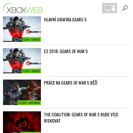
HLAVNÍ GRAFIKA GEARS 5
10
5.6.2019 • TONYSKATE
E3 2018: GEARS OF WAR 5
1
11.6.2018 • TONYSKATE
PRÁCE NA GEARS OF WAR 5 BĚŽÍ
0
23.1.2018 • LUKÁŠ MICHAL
THE COALITION: GEARS OF WAR 5 BUDE VÍCE
RISKOVAT