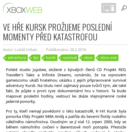
VE HŘE KURSK PROŽIJEME POSLEDNÍ
MOMENTY PŘED KATASTROFOU
Autor: Lukáš Urban
Publikováno: 28.2.2016
adventura
fps
kursk
survival
xbox
xbox one
Polské studio Jujubee, složené z bývalých členů CD Projekt RED,
Traveller’s Tales a Infinite Dreams, oznámilo, že na srpnovém
gamescomu ukáží hratelnou ukázku z jejich připravované survival
adventury Kursk. Na titulu není zajímavý pouze tvůrčí tým, ale také
fakt, že půjde o první ryze dokumentární hru v historii. Ta bude
mapovat poslední hodiny, vedoucí ke zkáze stejnojmenné ruské
jaderné ponorky.
Pro ty, kteří nemají povědomí o této katastrofě, K-141 Kursk byla
ponorka třídy Projekt 949A Antěj a patřila do Severní flotily ruského
válečného námořnictva. Osudným se jí stal 12. srpen 2000, kdy se
během námořního cvičení v Barentsově moři potopila. Přestože