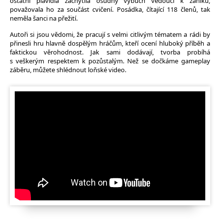
ostatní plavidla zachytila osudný výbuch vedoucí k zániku,
považovala ho za součást cvičení. Posádka, čítající 118 členů, tak
neměla šanci na přežití.
Autoři si jsou vědomi, že pracují s velmi citlivým tématem a rádi by
přinesli hru hlavně dospělým hráčům, kteří ocení hluboký příběh a
faktickou věrohodnost. Jak sami dodávají, tvorba probíhá
s veškerým respektem k pozůstalým. Než se dočkáme gameplay
záběru, můžete shlédnout loňské video.