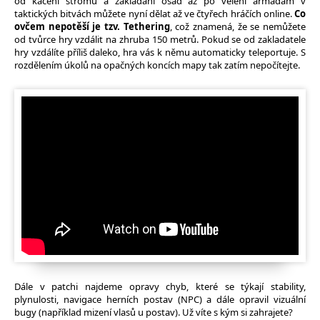
od kácení stromů a zakládání osad až po velení armádám v
taktických bitvách můžete nyní dělat až ve čtyřech hráčích online.
Co
ovčem nepotěší je tzv. Tethering
, což znamená, že se nemůžete
od tvůrce hry vzdálit na zhruba 150 metrů. Pokud se od zakladatele
hry vzdálíte příliš daleko, hra vás k němu automaticky teleportuje. S
rozdělením úkolů na opačných koncích mapy tak zatím nepočítejte.
Dále v patchi najdeme opravy chyb, které se týkají stability,
plynulosti, navigace herních postav (NPC) a dále opravil vizuální
bugy (například mizení vlasů u postav). Už víte s kým si zahrajete?