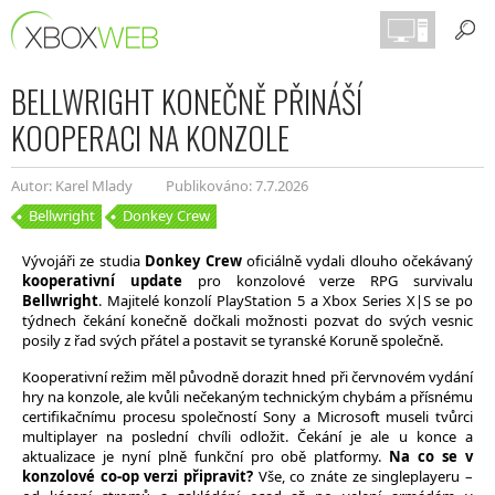
BELLWRIGHT KONEČNĚ PŘINÁŠÍ
KOOPERACI NA KONZOLE
Autor: Karel Mlady
Publikováno: 7.7.2026
Bellwright
Donkey Crew
Vývojáři ze studia
Donkey Crew
oficiálně vydali dlouho očekávaný
kooperativní update
pro konzolové verze RPG survivalu
Bellwright
. Majitelé konzolí PlayStation 5 a Xbox Series X|S se po
týdnech čekání konečně dočkali možnosti pozvat do svých vesnic
posily z řad svých přátel a postavit se tyranské Koruně společně.
Kooperativní režim měl původně dorazit hned při červnovém vydání
hry na konzole, ale kvůli nečekaným technickým chybám a přísnému
certifikačnímu procesu společností Sony a Microsoft museli tvůrci
multiplayer na poslední chvíli odložit. Čekání je ale u konce a
aktualizace je nyní plně funkční pro obě platformy.
Na co se v
konzolové co-op verzi připravit?
Vše, co znáte ze singleplayeru –