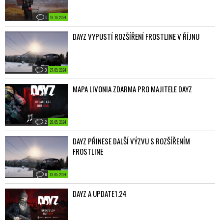
0
16. 10. 2024
DAYZ VYPUSTÍ ROZŠÍŘENÍ FROSTLINE V ŘÍJNU
3
27. 09. 2024
MAPA LIVONIA ZDARMA PRO MAJITELE DAYZ
2
28. 05. 2024
DAYZ PŘINESE DALŠÍ VÝZVU S ROZŠÍŘENÍM
FROSTLINE
0
13. 05. 2024
DAYZ A UPDATE1.24