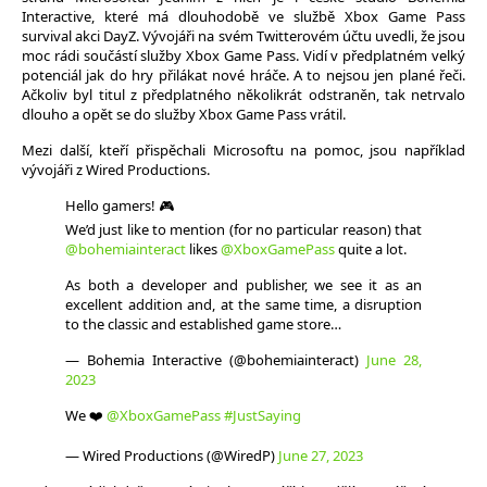
Interactive, které má dlouhodobě ve službě Xbox Game Pass
survival akci DayZ. Vývojáři na svém Twitterovém účtu uvedli, že jsou
moc rádi součástí služby Xbox Game Pass. Vidí v předplatném velký
potenciál jak do hry přilákat nové hráče. A to nejsou jen plané řeči.
Ačkoliv byl titul z předplatného několikrát odstraněn, tak netrvalo
dlouho a opět se do služby Xbox Game Pass vrátil.
Mezi další, kteří přispěchali Microsoftu na pomoc, jsou například
vývojáři z Wired Productions.
Hello gamers! 🎮
We’d just like to mention (for no particular reason) that
@bohemiainteract
likes
@XboxGamePass
quite a lot.
As both a developer and publisher, we see it as an
excellent addition and, at the same time, a disruption
to the classic and established game store…
— Bohemia Interactive (@bohemiainteract)
June 28,
2023
We ❤️
@XboxGamePass
#JustSaying
— Wired Productions (@WiredP)
June 27, 2023