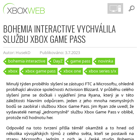
BOHEMIA INTERACTIVE VYCHVÁLILA
SLUŽBU XBOX GAME PASS
Autor: HusekD
Publikováno: 3.7.2023
bohemia interactive
DayZ
game pass
novinka
xbox
xbox game pass
xbox one
xbox series s/x
Minulý týden proběhlo slyšení se zástupci FTC a Microsoftu, ohledně
probíhající akvizice společnosti Activision Blizzard. V průběhu celého
slyšení jsme se dočkali i vyjádření Jima Ryana, který je v této
záležitosti hlavním odpůrcem. Jeden z jeho mnoha nesmyslných
bodů se zaobíral i službou Xbox Game Pass. Jim Ryan zde uvedl, že
vydavatelé nemají „jednomyslně“ službu Xbox Game Pass v oblibě,
protože ničí hodnotu her.
Odpověď na toto tvrzení přišla téměř okamžitě a to hned od
několika vývojářských týmů z celého světa, kteří se postavili na
stranu Microsoftu. Jedním z nich je i české studio Bohemia