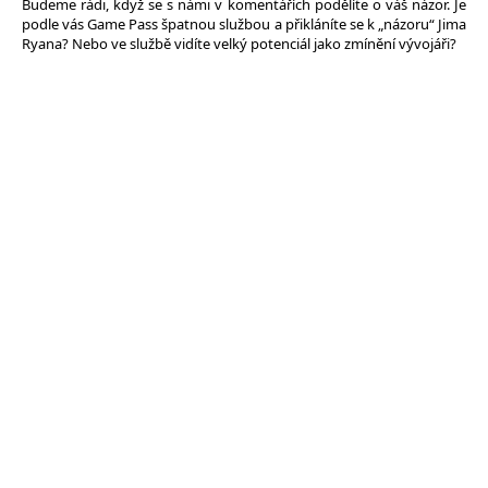
Budeme rádi, když se s námi v komentářích podělíte o váš názor. Je
podle vás Game Pass špatnou službou a přikláníte se k „názoru“ Jima
Ryana? Nebo ve službě vidíte velký potenciál jako zmínění vývojáři?