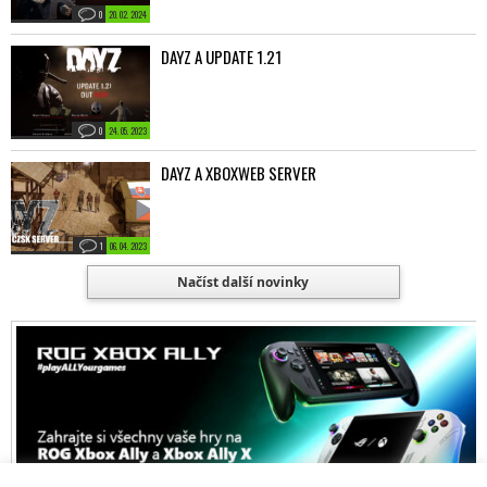
0
20. 02. 2024
DAYZ A UPDATE 1.21
0
24. 05. 2023
DAYZ A XBOXWEB SERVER
1
06. 04. 2023
Načíst další novinky