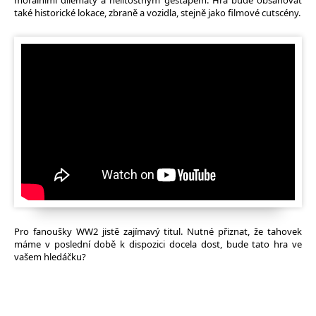
morálními dilematy a nelítostným gestapem. Hra bude obsahovat
také historické lokace, zbraně a vozidla, stejně jako filmové cutscény.
Pro fanoušky WW2 jistě zajímavý titul. Nutné přiznat, že tahovek
máme v poslední době k dispozici docela dost, bude tato hra ve
vašem hledáčku?