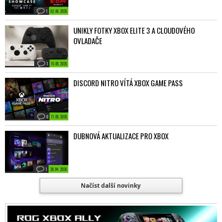
1
02. 06. 2026
UNIKLY FOTKY XBOX ELITE 3 A CLOUDOVÉHO
OVLADAČE
1
15. 05. 2026
DISCORD NITRO VÍTÁ XBOX GAME PASS
0
11. 05. 2026
DUBNOVÁ AKTUALIZACE PRO XBOX
1
30. 04. 2026
Načíst další novinky