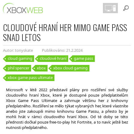
CLOUDOVÉ HRANÍ HER MIMO GAME PASS
SNAD LETOS
Autor: tonyskate
Publikováno: 21.2.2024
cloud gaming
cloudové hraní
game pass
phil spencer
xbox
xbox cloud gaming
xbox game pass ultimate
Microsoft v létě 2022 představil plány pro rozšíření své služby
cloudového hraní Xbox, které je dostupné pouze předplatitelům
Xbox Game Pass Ultimate a zahrnuje většinu her z knihovny
předplatného. Rozšíření se mělo týkat vybraných her, které vlastníte
anebo jste zakoupili mimo knihovnu Game Passu, a přesto by je
mohli hrát v rámci cloudového hraní Xbox. Od té doby se této
přednosti dočkal pouze free-to-play hit Fortnite, a to navíc ještě bez
nutnosti předplatného.