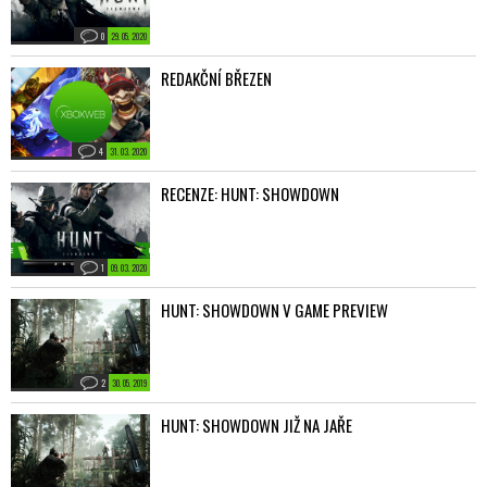
0
29. 05. 2020
REDAKČNÍ BŘEZEN
4
31. 03. 2020
RECENZE: HUNT: SHOWDOWN
1
09. 03. 2020
HUNT: SHOWDOWN V GAME PREVIEW
2
30. 05. 2019
HUNT: SHOWDOWN JIŽ NA JAŘE