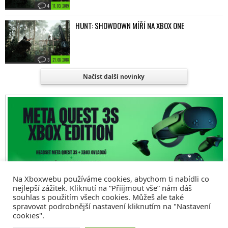
4
11. 03. 2019
HUNT: SHOWDOWN MÍŘÍ NA XBOX ONE
3
21. 08. 2018
Načíst další novinky
Na Xboxwebu používáme cookies, abychom ti nabídli co
nejlepší zážitek. Kliknutí na “Přiijmout vše” nám dáš
souhlas s použitím všech cookies. Můžeš ale také
spravovat podrobnější nastavení kliknutím na "Nastavení
cookies".
© 2008 - 2026
COMM4U S. R. O.
, VŠECHNA PRÁVA VYHRAZENA