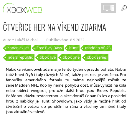
ČTVEŘICE HER NA VÍKEND ZDARMA
Autor: Lukáš Michal
Publikováno: 8.9.2022
conan exiles
Free Play Days
hunt
madden nfl 23
riders republic
xbox live
xbox one
xbox series
Nabídka víkendovek zdarma je tento týden opravdu bohatá. Nabízí
totiž hned čtyři tituly různých žánrů, takže pestrost je zaručena. Pro
fanoušky amerického fotbalu tu máme nejnovější ročník ze
série Madden NFL. Kdo by neměl pohybu dost, může vyrazit na kola
nebo obléct wingsiut, protože další hrou jsou Riders Republic.
Pořádnou dávku testosteronu a akce doručí Conan Exiles a poslední
hrou z nabídky je Hunt: Showdown. Jako vždy je možné hrát od
čtvrtečního večera do pondělního rána a všechny zmíněné tituly
jsou aktuálně ve slevě.