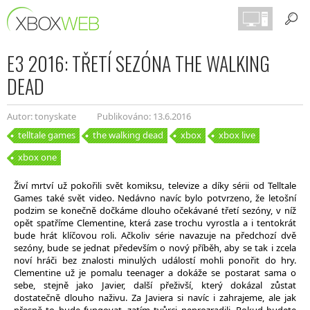
E3 2016: TŘETÍ SEZÓNA THE WALKING
DEAD
Autor: tonyskate
Publikováno: 13.6.2016
telltale games
the walking dead
xbox
xbox live
xbox one
Živí mrtví už pokořili svět komiksu, televize a díky sérii od Telltale
Games také svět video. Nedávno navíc bylo potvrzeno, že letošní
podzim se konečně dočkáme dlouho očekávané třetí sezóny, v níž
opět spatříme Clementine, která zase trochu vyrostla a i tentokrát
bude hrát klíčovou roli. Ačkoliv série navazuje na předchozí dvě
sezóny, bude se jednat především o nový příběh, aby se tak i zcela
noví hráči bez znalosti minulých událostí mohli ponořit do hry.
Clementine už je pomalu teenager a dokáže se postarat sama o
sebe, stejně jako Javier, další přeživší, který dokázal zůstat
dostatečně dlouho naživu. Za Javiera si navíc i zahrajeme, ale jak