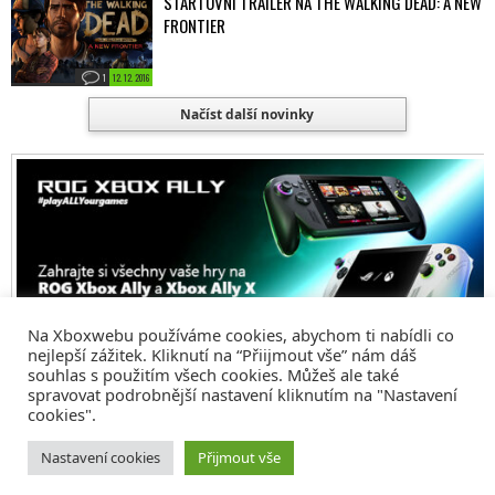
STARTOVNÍ TRAILER NA THE WALKING DEAD: A NEW
FRONTIER
1
12. 12. 2016
Načíst další novinky
Na Xboxwebu používáme cookies, abychom ti nabídli co
nejlepší zážitek. Kliknutí na “Přiijmout vše” nám dáš
souhlas s použitím všech cookies. Můžeš ale také
spravovat podrobnější nastavení kliknutím na "Nastavení
cookies".
© 2008 - 2026
COMM4U S. R. O.
, VŠECHNA PRÁVA VYHRAZENA
Nastavení cookies
Přijmout vše
Tvorba webů a sociální služby
Reklama – Inzerce –
Xboxweb
Xbox One – Seznamte se!