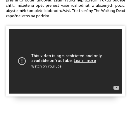
přesně to bude fungovat, zatím tvůrci neprozradili. Pokud budete
chtít, můžete si opět přenést vaše rozhodnutí z uložených pozic,
abyste měli kompletní dobrodružství. Třetí sezóny The Walking Dead
započne letos na podzim.