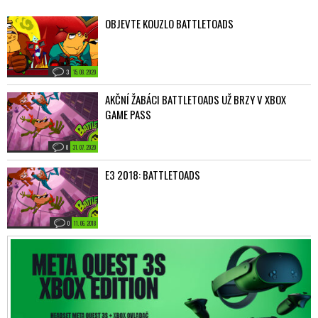
OBJEVTE KOUZLO BATTLETOADS
3
15. 08. 2020
AKČNÍ ŽABÁCI BATTLETOADS UŽ BRZY V XBOX
GAME PASS
0
31. 07. 2020
E3 2018: BATTLETOADS
0
11. 06. 2018