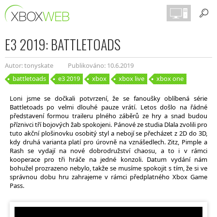
E3 2019: BATTLETOADS
Autor: tonyskate
Publikováno: 10.6.2019
battletoads
e3 2019
xbox
xbox live
xbox one
Loni jsme se dočkali potvrzení, že se fanoušky oblíbená série
Battletoads po velmi dlouhé pauze vrátí. Letos došlo na řádné
představení formou traileru plného záběrů ze hry a snad budou
příznivci tří bojových žab spokojeni. Pánové ze studia Dlala zvolili pro
tuto akční plošinovku osobitý styl a nebojí se přecházet z 2D do 3D,
kdy druhá varianta platí pro úrovně na vznášedlech. Zitz, Pimple a
Rash se vydají na nové dobrodružství chaosu, a to i v rámci
kooperace pro tři hráče na jedné konzoli. Datum vydání nám
bohužel prozrazeno nebylo, takže se musíme spokojit s tím, že si ve
správnou dobu hru zahrajeme v rámci předplatného Xbox Game
Pass.