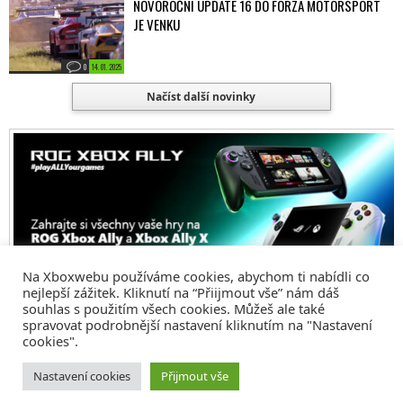
NOVOROČNÍ UPDATE 16 DO FORZA MOTORSPORT
JE VENKU
0
14. 01. 2025
Načíst další novinky
Na Xboxwebu používáme cookies, abychom ti nabídli co
nejlepší zážitek. Kliknutí na “Přiijmout vše” nám dáš
souhlas s použitím všech cookies. Můžeš ale také
spravovat podrobnější nastavení kliknutím na "Nastavení
cookies".
© 2008 - 2026
COMM4U S. R. O.
, VŠECHNA PRÁVA VYHRAZENA
Nastavení cookies
Přijmout vše
Tvorba webů a sociální služby
Reklama – Inzerce –
Xboxweb
Xbox One – Seznamte se!