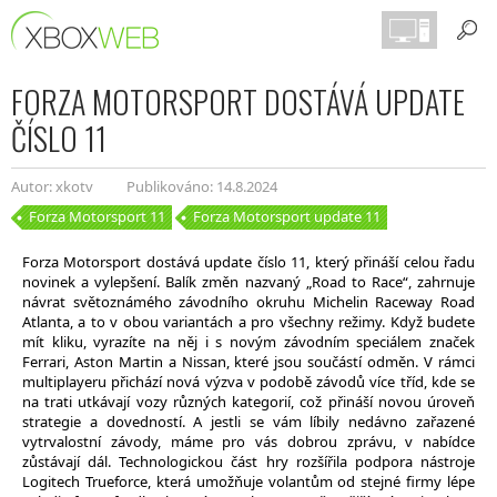
FORZA MOTORSPORT DOSTÁVÁ UPDATE
ČÍSLO 11
Autor: xkotv
Publikováno: 14.8.2024
Forza Motorsport 11
Forza Motorsport update 11
Forza Motorsport dostává update číslo 11, který přináší celou řadu
novinek a vylepšení. Balík změn nazvaný „Road to Race“, zahrnuje
návrat světoznámého závodního okruhu Michelin Raceway Road
Atlanta, a to v obou variantách a pro všechny režimy. Když budete
mít kliku, vyrazíte na něj i s novým závodním speciálem značek
Ferrari, Aston Martin a Nissan, které jsou součástí odměn. V rámci
multiplayeru přichází nová výzva v podobě závodů více tříd, kde se
na trati utkávají vozy různých kategorií, což přináší novou úroveň
strategie a dovedností. A jestli se vám líbily nedávno zařazené
vytrvalostní závody, máme pro vás dobrou zprávu, v nabídce
zůstávají dál. Technologickou část hry rozšířila podpora nástroje
Logitech Trueforce, která umožňuje volantům od stejné firmy lépe