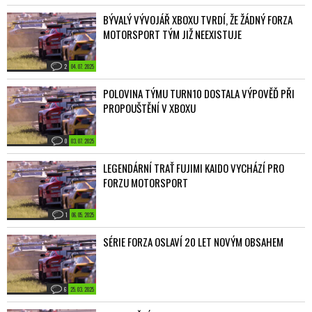
BÝVALÝ VÝVOJÁŘ XBOXU TVRDÍ, ŽE ŽÁDNÝ FORZA
MOTORSPORT TÝM JIŽ NEEXISTUJE
2
04. 07. 2025
POLOVINA TÝMU TURN10 DOSTALA VÝPOVĚĎ PŘI
PROPOUŠTĚNÍ V XBOXU
0
03. 07. 2025
LEGENDÁRNÍ TRAŤ FUJIMI KAIDO VYCHÁZÍ PRO
FORZU MOTORSPORT
1
06. 05. 2025
SÉRIE FORZA OSLAVÍ 20 LET NOVÝM OBSAHEM
6
25. 03. 2025