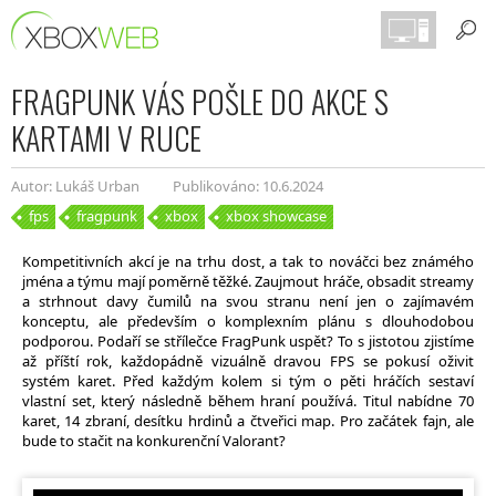
FRAGPUNK VÁS POŠLE DO AKCE S
KARTAMI V RUCE
Autor: Lukáš Urban
Publikováno: 10.6.2024
fps
fragpunk
xbox
xbox showcase
Kompetitivních akcí je na trhu dost, a tak to nováčci bez známého
jména a týmu mají poměrně těžké. Zaujmout hráče, obsadit streamy
a strhnout davy čumilů na svou stranu není jen o zajímavém
konceptu, ale především o komplexním plánu s dlouhodobou
podporou. Podaří se střílečce FragPunk uspět? To s jistotou zjistíme
až příští rok, každopádně vizuálně dravou FPS se pokusí oživit
systém karet. Před každým kolem si tým o pěti hráčích sestaví
vlastní set, který následně během hraní používá. Titul nabídne 70
karet, 14 zbraní, desítku hrdinů a čtveřici map. Pro začátek fajn, ale
bude to stačit na konkurenční Valorant?