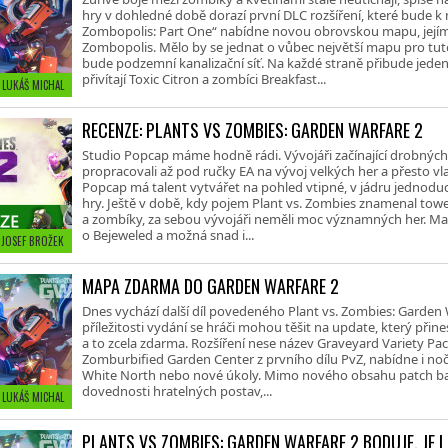
hry v dohledné době dorazí první DLC rozšíření, které bude k 
Zombopolis: Part One“ nabídne novou obrovskou mapu, její
Zombopolis. Mělo by se jednat o vůbec největší mapu pro tuto
bude podzemní kanalizační síť. Na každé straně přibude jeden
přivítají Toxic Citron a zombíci Breakfast...
 LUKÁŠ MICHAL
RECENZE: PLANTS VS ZOMBIES: GARDEN WARFARE 2
Studio Popcap máme hodně rádi. Vývojáři začínající drobnýc
propracovali až pod ručky EA na vývoj velkých her a přesto vlas
Popcap má talent vytvářet na pohled vtipné, v jádru jednod
hry. Ještě v době, kdy pojem Plant vs. Zombies znamenal tow
a zombíky, za sebou vývojáři neměli moc významných her. M
o Bejeweled a možná snad i...
 JOSEF BROŽEK
MAPA ZDARMA DO GARDEN WARFARE 2
Dnes vychází další díl povedeného Plant vs. Zombies: Garden 
příležitosti vydání se hráči mohou těšit na update, který při
a to zcela zdarma. Rozšíření nese název Graveyard Variety 
Zomburbified Garden Center z prvního dílu PvZ, nabídne i no
White North nebo nové úkoly. Mimo nového obsahu patch bal
dovednosti hratelných postav,...
 LUKÁŠ MICHAL
PLANTS VS ZOMBIES: GARDEN WARFARE 2 BODUJE. JE 