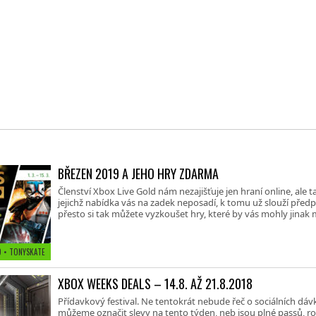
BŘEZEN 2019 A JEHO HRY ZDARMA
Členství Xbox Live Gold nám nezajišťuje jen hraní online, ale 
jejichž nabídka vás na zadek neposadí, k tomu už slouží před
přesto si tak můžete vyzkoušet hry, které by vás mohly jinak 
19
• TONYSKATE
XBOX WEEKS DEALS – 14.8. AŽ 21.8.2018
Přídavkový festival. Ne tentokrát nebude řeč o sociálních dáv
můžeme označit slevy na tento týden, neb jsou plné passů, ro