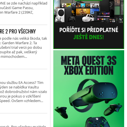
 ONE se zde nachází například
součástí Game Passu,
en Warfare 2 (239Kč,
ARE 2 PRO VŠECHNY
 podle nás veliká škoda, tak
s: Garden Warfare 2. Ta
ušební trial verzi po dobu
koupíte až pak, veškerý
je mimochodem...
nou službu EA Access? Tím
týden se nabídka Vaultu
jehož dobrodružství nám vzalo
hrou je pokus o vzkříšení
r Speed. Ovšem vzhledem...
naopak. Pro všechny majitele