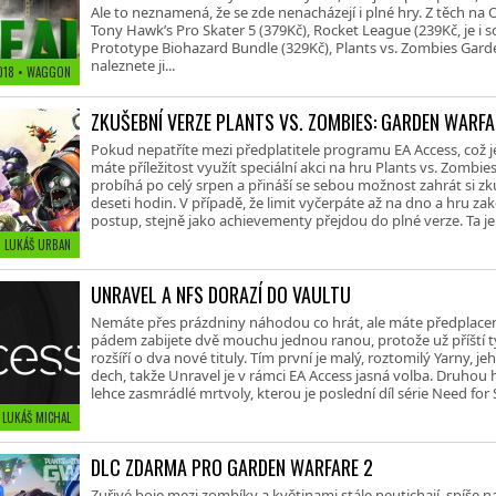
Ale to neznamená, že se zde nenacházejí i plné hry. Z těch na
Tony Hawk’s Pro Skater 5 (379Kč), Rocket League (239Kč, je i 
Prototype Biohazard Bundle (329Kč), Plants vs. Zombies Gard
naleznete ji...
2018
• WAGGON
ZKUŠEBNÍ VERZE PLANTS VS. ZOMBIES: GARDEN WARF
Pokud nepatříte mezi předplatitele programu EA Access, což je
máte příležitost využít speciální akci na hru Plants vs. Zombie
probíhá po celý srpen a přináší se sebou možnost zahrát si zk
deseti hodin. V případě, že limit vyčerpáte až na dno a hru za
postup, stejně jako achievementy přejdou do plné verze. Ta 
• LUKÁŠ URBAN
UNRAVEL A NFS DORAZÍ DO VAULTU
Nemáte přes prázdniny náhodou co hrát, ale máte předplace
pádem zabijete dvě mouchu jednou ranou, protože už příští 
rozšíří o dva nové tituly. Tím první je malý, roztomilý Yarny, 
dech, takže Unravel je v rámci EA Access jasná volba. Druhou 
lehce zasmrádlé mrtvoly, kterou je poslední díl série Need fo
 LUKÁŠ MICHAL
DLC ZDARMA PRO GARDEN WARFARE 2
Zuřivé boje mezi zombíky a květinami stále neutichají, spíše 