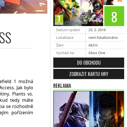
8
SS
Datum vydání
25. 2. 2016
Lokalizace
není lokalizováno
Žánr
Akční
Vychází na
Xbox One
DO OBCHODU
ZOBRAZIT KARTU HRY
lefield 1 možná
REKLAMA
Access. Jak bylo
iny. Plants vs.
kud tedy máte
užba se rozhodně
jejím pořízením