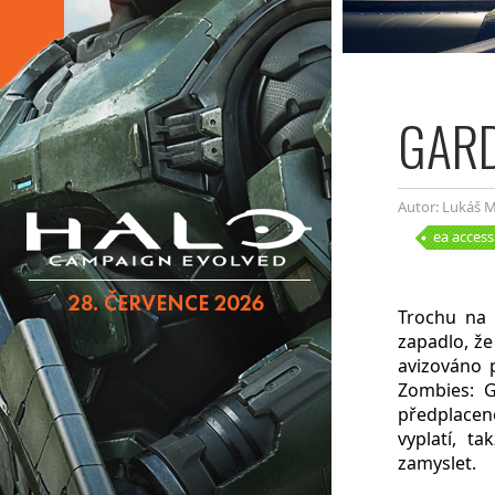
GARD
Autor: Lukáš M
ea access
Trochu na 
zapadlo, že
avizováno p
Zombies: 
předplaceno
vyplatí, ta
zamyslet.