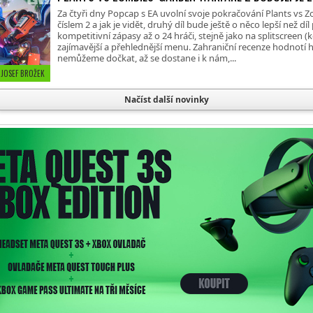
Za čtyři dny Popcap s EA uvolní svoje pokračování Plants vs 
číslem 2 a jak je vidět, druhý díl bude ještě o něco lepší než dí
kompetitivní zápasy až o 24 hráči, stejně jako na splitscreen (
zajímavější a přehlednější menu. Zahraniční recenze hodnotí hr
nemůžeme dočkat, až se dostane i k nám,...
 JOSEF BROŽEK
Načíst další novinky