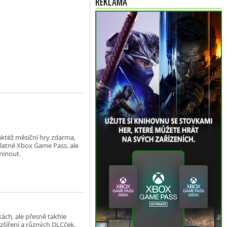
REKLAMA
taktéž měsíční hry zdarma,
platné Xbox Game Pass, ale
minout.
kách, ale přesně takhle
zšíření a různých DLCček.