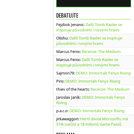
DEBATUJTE
Fejzbok Jenanic
:
Další Tomb Raider se
inspiruje původními i novými hrami
Olishu
:
Další Tomb Raider se inspiruje
původními i novými hrami
Marcus Fenix
:
Recenze: The Medium
Marcus Fenix
:
Další Tomb Raider se
inspiruje původními i novými hrami
Sajmon79
:
DEMO: Immortals Fenyx Rising
Piro
:
DEMO: Immortals Fenyx Rising
thiev of the hearts
:
Recenze: The Medium
Jaroslav Janík
:
DEMO: Immortals Fenyx
Rising
p.a.c.o
:
DEMO: Immortals Fenyx Rising
jirkawaggon
:
Herní divize Microsoftu má
51% narůst a 18 milionů Game Passů