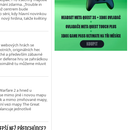
mání zdarma. „Trouble in
mž centrem bude
 sérii, kdy hlavní novinkou
 nový hrdina, takže květiny
h webových hrách se
tních, originálních her.
uché a především zábavné
er defense hru se zahrádkou
aximálně tu můžeme mluvit
Warfare 2 a hned u
nese mimo jiné i novou mapu
Pack a mimo zmiňované mapy,
ční vezi mapy The Great
ancuje jednotlivé
LEPŠÍ NEŽ PŘEDCHŮDCE?