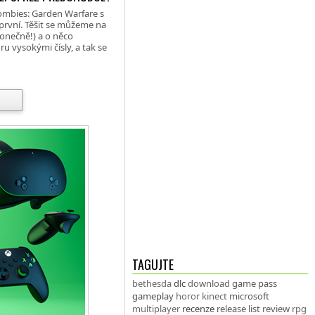
Zombies: Garden Warfare s
l první. Těšit se můžeme na
konečně!) a o něco
u vysokými čísly, a tak se
TAGUJTE
bethesda
dlc
download
game pass
gameplay
horor
kinect
microsoft
multiplayer
recenze
release list
review
rpg