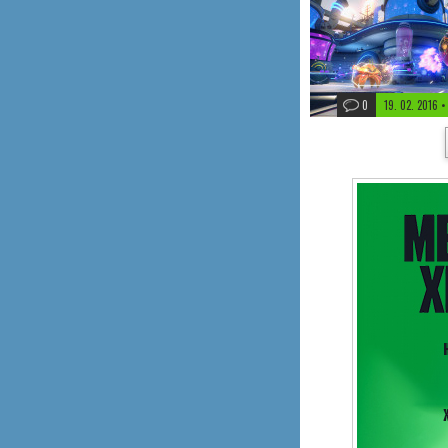
0
19. 02. 2016
•