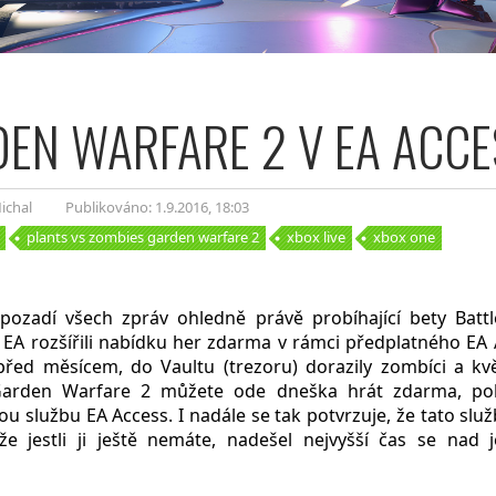
EN WARFARE 2 V EA ACCE
ichal
Publikováno: 1.9.2016
, 18:03
plants vs zombies garden warfare 2
xbox live
xbox one
pozadí všech zpráv ohledně právě probíhající bety Batt
 EA rozšířili nabídku her zdarma v rámci předplatného EA 
řed měsícem, do Vaultu (trezoru) dorazily zombíci a květ
Garden Warfare 2 můžete ode dneška hrát zdarma, po
u službu EA Access. I nadále se tak potvrzuje, že tato sl
kže jestli ji ještě nemáte, nadešel nejvyšší čas se nad 