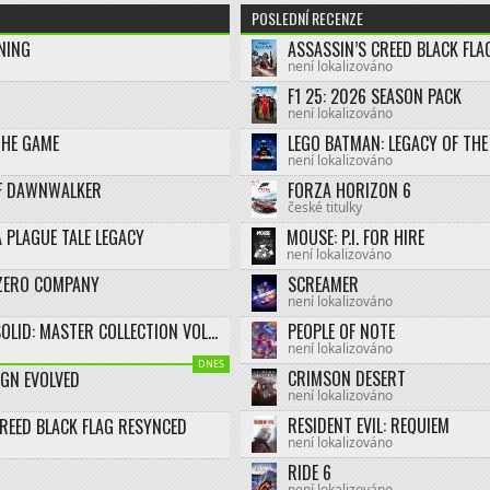
POSLEDNÍ RECENZE
NING
není lokalizováno
F1 25: 2026 SEASON PACK
není lokalizováno
THE GAME
není lokalizováno
F DAWNWALKER
FORZA HORIZON 6
české titulky
 PLAGUE TALE LEGACY
MOUSE: P.I. FOR HIRE
není lokalizováno
ZERO COMPANY
SCREAMER
není lokalizováno
METAL GEAR SOLID: MASTER COLLECTION VOL.2
PEOPLE OF NOTE
není lokalizováno
DNES
CRIMSON DESERT
IGN EVOLVED
není lokalizováno
RESIDENT EVIL: REQUIEM
CREED BLACK FLAG RESYNCED
není lokalizováno
RIDE 6
není lokalizováno