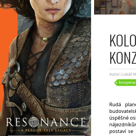
KOLO
KON
Autor: Lukáš M
kooperac
Rudá plan
budovatelsk
úspěšné osí
nájezdníků
postaví se