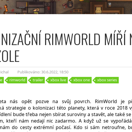
NIZAČNÍ RIMWORLD MÍŘÍ 
ZOLE
ichal
Publikováno: 30.6.2022
, 18:50
e
rimworld
trailer
xbox live
xbox one
xbox series
eta nás opět pozve na svůj povrch. RimWorld je př
á strategie o kolonizaci této planety, která v roce 2018 
dlení bude třeba nejen sbírat suroviny a stavět, ale také se
m, kteří nám nedají nic zadarmo. A když už se vypořádá
 nám do cesty extrémní počasí. Kdo si sám netroufne, b