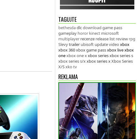
TAGUJTE
bethesda
dlc
download
game pass
gameplay
horor
kinect
microsoft
multiplayer
recenze
release list
review
rpg
Slevy
trailer
ubisoft
update
video
xbox
xbox 360
xbox game pass
xbox live
xbox
one
xbox one x
xbox series
xbox series s
xbox series s/x
xbox series x
Xbox Series
X/S
xko tv
REKLAMA