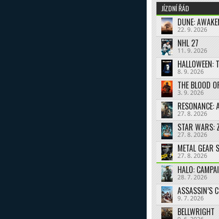
JÍZDNÍ ŘÁD
DUNE: AWAKE
22. 9. 2026
NHL 27
11. 9. 2026
HALLOWEEN: 
8. 9. 2026
THE BLOOD O
3. 9. 2026
RESONANCE: A
27. 8. 2026
STAR WARS: 
27. 8. 2026
27. 8. 2026
HALO: CAMPA
28. 7. 2026
ASSASSIN’S 
9. 7. 2026
BELLWRIGHT