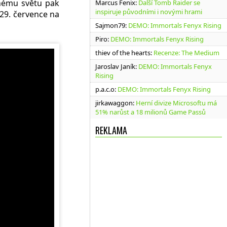
nému světu pak
Marcus Fenix
:
Další Tomb Raider se
inspiruje původními i novými hrami
29. července na
Sajmon79
:
DEMO: Immortals Fenyx Rising
Piro
:
DEMO: Immortals Fenyx Rising
thiev of the hearts
:
Recenze: The Medium
Jaroslav Janík
:
DEMO: Immortals Fenyx
Rising
p.a.c.o
:
DEMO: Immortals Fenyx Rising
jirkawaggon
:
Herní divize Microsoftu má
51% narůst a 18 milionů Game Passů
REKLAMA