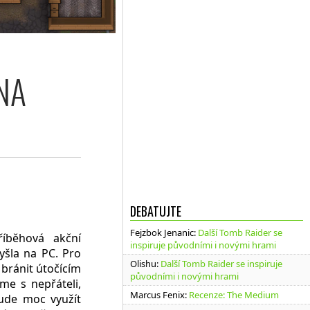
NA
DEBATUJTE
Fejzbok Jenanic
:
Další Tomb Raider se
íběhová akční
inspiruje původními i novými hrami
vyšla na PC. Pro
Olishu
:
Další Tomb Raider se inspiruje
 bránit útočícím
původními i novými hrami
me s nepřáteli,
Marcus Fenix
:
Recenze: The Medium
ude moc využít