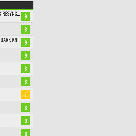
ASSASSIN’S CREED BLACK FLAG RESYNCED
9
8
LEGO BATMAN: LEGACY OF THE DARK KNIGHT
9
9
8
8
7
8
9
8