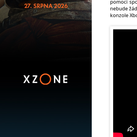
pomoci spo
nebude žádn
konzole Xbo