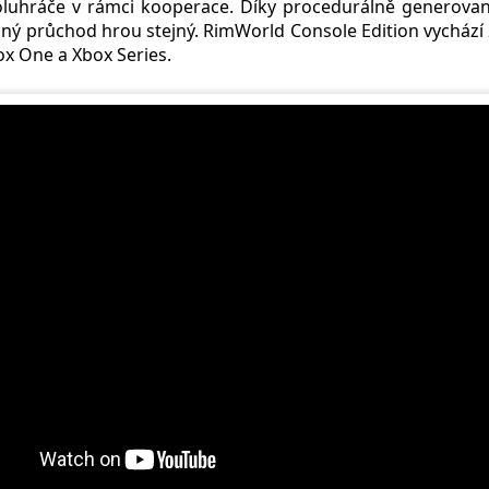
luhráče v rámci kooperace. Díky procedurálně generova
ý průchod hrou stejný. RimWorld Console Edition vychází 
x One a Xbox Series.