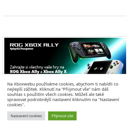
Na Xboxwebu používáme cookies, abychom ti nabídli co
nejlepší zážitek. Kliknutí na “Přiijmout vše” nám dáš
souhlas s použitím všech cookies. Můžeš ale také
spravovat podrobnější nastavení kliknutím na "Nastavení
cookies".
© 2008 - 2026
COMM4U S. R. O.
, VŠECHNA PRÁVA VYHRAZENA
Nastavení cookies
Přijmout vše
Tvorba webů a sociální služby
Reklama – Inzerce –
Xboxweb
Xbox One – Seznamte se!