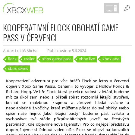
KOOPERATIVNÍ FLOCK OBOHATÍ GAME
PASS V ČERVENCI
Autor: Lukáš Michal
Publikováno: 5.6.2024
flock
trailer
xbox game pass
xbox live
xbox one
xbox series
Kooperativní adventura pro více hráčů Flock se letos v červenci
objeví v Xbox Game Passu. Oznámili to vývojáři z Hollow Ponds &
Richard Hogg. Ve hře Flock, která je celá o radosti z létání, budeme
mít za úkol sami nebo s přáteli sbírat roztomilá létající stvoření,
kochat se malebnou krajinou a zároveň hledat vzácné a
nepolapitelné živočichy, které můžeme přidat do své sbírky. Nebo
spíše naše hejno. Jako létající pastýř budeme pást zvířata a
vychovávat své stádo přizpůsobitelných „ovcí“ na čerstvých
pastvinách, kde objevíme nová tajemství. Pro co nejlepší představu
doporučujeme shlédnout video níže. Flock se objeví na konzolích