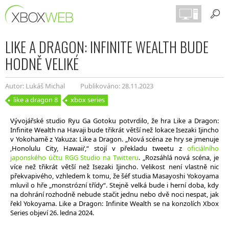
LIKE A DRAGON: INFINITE WEALTH BUDE
HODNĚ VELIKÉ
Autor: Lukáš Michal
Publikováno: 28.11.2023
like a dragon 8
xbox series
Vývojářské studio Ryu Ga Gotoku potvrdilo, že hra Like a Dragon:
Infinite Wealth na Havaji bude třikrát větší než lokace Isezaki Ijincho
v Yokohamě z Yakuza: Like a Dragon. „Nová scéna ze hry se jmenuje
‚Honolulu City, Hawaii‘,“ stojí v překladu tweetu z
oficiálního
japonského účtu RGG Studio na Twitteru
. „Rozsáhlá nová scéna, je
více než třikrát větší než Isezaki Ijincho. Velikost není vlastně nic
překvapivého, vzhledem k tomu, že šéf studia Masayoshi Yokoyama
mluvil o hře „monstrózní třídy“. Stejně velká bude i herní doba, kdy
na dohrání rozhodně nebude stačit jednu nebo dvě noci nespat, jak
řekl Yokoyama. Like a Dragon: Infinite Wealth se na konzolích Xbox
Series objeví 26. ledna 2024.