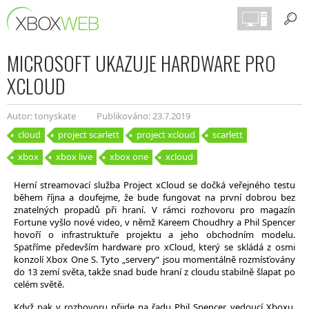
MICROSOFT UKAZUJE HARDWARE PRO
XCLOUD
Autor: tonyskate
Publikováno: 23.7.2019
cloud
project scarlett
project xcloud
scarlett
xbox
xbox live
xbox one
xcloud
Herní streamovací služba Project xCloud se dočká veřejného testu
během října a doufejme, že bude fungovat na první dobrou bez
znatelných propadů při hraní. V rámci rozhovoru pro magazín
Fortune vyšlo nové video, v němž Kareem Choudhry a Phil Spencer
hovoří o infrastruktuře projektu a jeho obchodním modelu.
Spatříme především hardware pro xCloud, který se skládá z osmi
konzolí Xbox One S. Tyto „servery“ jsou momentálně rozmísťovány
do 13 zemí světa, takže snad bude hraní z cloudu stabilně šlapat po
celém světě.
Když pak v rozhovoru přijde na řadu Phil Spencer, vedoucí Xboxu,