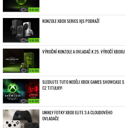
1
30. 06. 2026
KONZOLE XBOX SERIES X|S PODRAŽÍ
0
26. 06. 2026
VÝROČNÍ KONZOLE A OVLADAČ K 25. VÝROČÍ XBOXU
1
07. 06. 2026
SLEDUJTE TUTO NEDĚLI XBOX GAMES SHOWCASE S
CZ TITULKY!
1
02. 06. 2026
UNIKLY FOTKY XBOX ELITE 3 A CLOUDOVÉHO
OVLADAČE