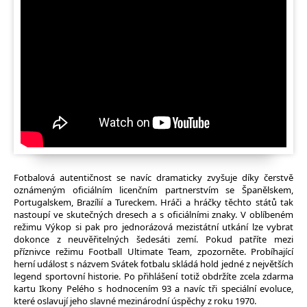
Fotbalová autentičnost se navíc dramaticky zvyšuje díky čerstvě
oznámeným oficiálním licenčním partnerstvím se Španělskem,
Portugalskem, Brazílií a Tureckem. Hráči a hráčky těchto států tak
nastoupí ve skutečných dresech a s oficiálními znaky. V oblíbeném
režimu Výkop si pak pro jednorázová mezistátní utkání lze vybrat
dokonce z neuvěřitelných šedesáti zemí. Pokud patříte mezi
příznivce režimu Football Ultimate Team, zpozorněte. Probíhající
herní událost s názvem Svátek fotbalu skládá hold jedné z největších
legend sportovní historie. Po přihlášení totiž obdržíte zcela zdarma
kartu Ikony Pelého s hodnocením 93 a navíc tři speciální evoluce,
které oslavují jeho slavné mezinárodní úspěchy z roku 1970.