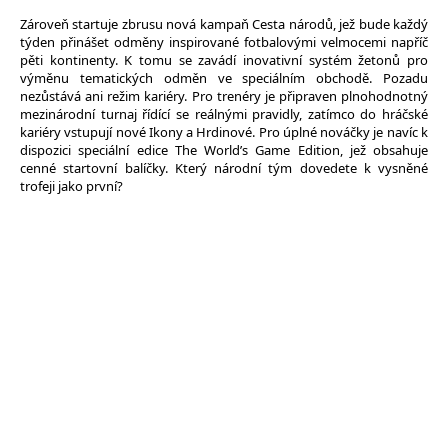
Zároveň startuje zbrusu nová kampaň Cesta národů, jež bude každý
týden přinášet odměny inspirované fotbalovými velmocemi napříč
pěti kontinenty. K tomu se zavádí inovativní systém žetonů pro
výměnu tematických odměn ve speciálním obchodě. Pozadu
nezůstává ani režim kariéry. Pro trenéry je připraven plnohodnotný
mezinárodní turnaj řídící se reálnými pravidly, zatímco do hráčské
kariéry vstupují nové Ikony a Hrdinové. Pro úplné nováčky je navíc k
dispozici speciální edice The World’s Game Edition, jež obsahuje
cenné startovní balíčky. Který národní tým dovedete k vysněné
trofeji jako první?