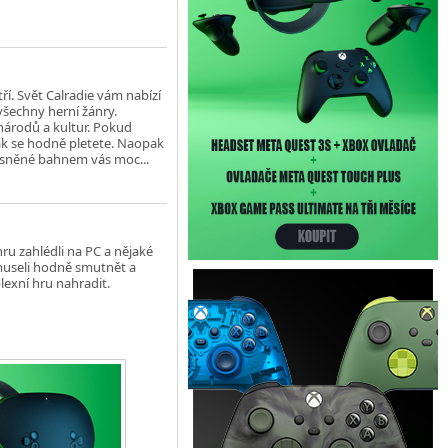
í. Svět Calradie vám nabízí
všechny herní žánry.
 národů a kultur. Pokud
tak se hodně pletete. Naopak
řísněné bahnem vás moc...
ru zahlédli na PC a nějaké
museli hodně smutnět a
lexní hru nahradit.