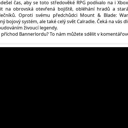
ešel čas, aby se toto středověké RPG podívalo na i Xbox. 
it na obrovská otevřená bojiště, obléhání hradů a stará
lečníků. Oproti svému předchůdci Mount & Blade: War
ý bojový systém, ale také celý svět Calradie. Čeká na vás 
budováním živoucí legendy.
a příchod Bannerlordu? To nám můžete sdělit v komentářové