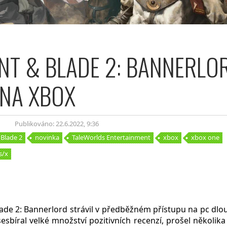
T & BLADE 2: BANNERLO
 NA XBOX
Publikováno: 22.6.2022
, 9:36
Blade 2
novinka
TaleWorlds Entertainment
xbox
xbox one
s/x
de 2: Bannerlord strávil v předběžném přístupu na pc dlou
esbíral velké množství pozitivních recenzí, prošel několik