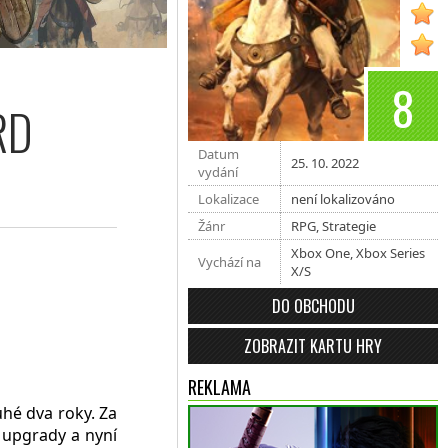
8
RD
Datum
25. 10. 2022
vydání
Lokalizace
není lokalizováno
Žánr
RPG
,
Strategie
Xbox One
,
Xbox Series
Vychází na
X/S
DO OBCHODU
ZOBRAZIT KARTU HRY
REKLAMA
hé dva roky. Za
a upgrady a nyní