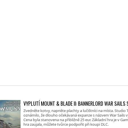
VYPLUTÍ MOUNT & BLADE II: BANNERLORD WAR SAILS S
Zvedněte kotvy, napněte plachty a lučištníci na místa. Studio
oznámilo, že dlouho očekávaná expanze s názvem War Sails vy
Cena byla stanovena na přibližně 25 eur. Základní hra je v G
hra zaujala, můžete tvůrce podpořit při koupi DLC.