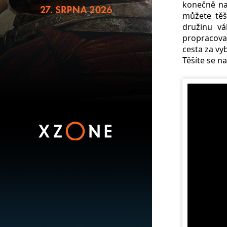
konečně nad
můžete těš
družinu vá
propracovan
cesta za vy
Těšíte se n