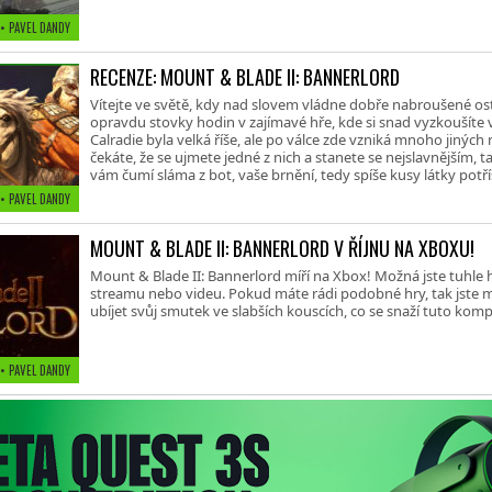
• PAVEL DANDY
RECENZE: MOUNT & BLADE II: BANNERLORD
Vítejte ve světě, kdy nad slovem vládne dobře nabroušené ostř
opravdu stovky hodin v zajímavé hře, kde si snad vyzkoušíte 
Calradie byla velká říše, ale po válce zde vzniká mnoho jiných
čekáte, že se ujmete jedné z nich a stanete se nejslavnějším, 
vám čumí sláma z bot, vaše brnění, tedy spíše kusy látky pot
• PAVEL DANDY
MOUNT & BLADE II: BANNERLORD V ŘÍJNU NA XBOXU!
Mount & Blade II: Bannerlord míří na Xbox! Možná jste tuhle h
streamu nebo videu. Pokud máte rádi podobné hry, tak jste 
ubíjet svůj smutek ve slabších kouscích, co se snaží tuto komp
• PAVEL DANDY