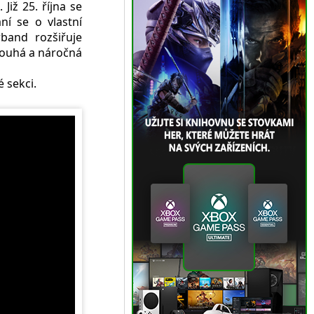
Již 25. října se
ní se o vlastní
band rozšiřuje
dlouhá a náročná
 sekci.