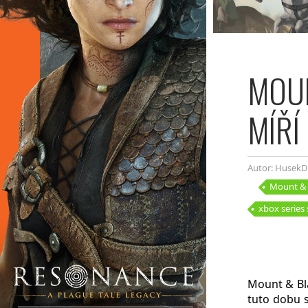
MOUN
MÍŘÍ
Autor: HusekD
Mount & 
xbox series 
Mount & Bla
tuto dobu s