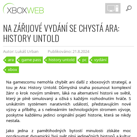
NA ZÁŘIJOVÉ VYDÁNÍ SE CHYSTÁ ARA:
HISTORY UNTOLD
Autor: Lukáš Urban
Publikováno: 21.8.2024
ara
game pass
history untold
pc
vydání
xbox
Na gamescomu nemohla chybět ani další z xboxových strategií, a
tou je Ara: History Untold. Důmyslná snaha posunout komplexní
žánr o krok novým směrem, láká na alternativní historii ve světě,
který je plně simulovaný a ožívá s každým rozhodnutím hráče. S
unikátním systémem narativních událostí, představujícím nové
výzvy a příběhy, a s nelineárním technologickým stromem vývoje,
poskytne každému jedinci originální pojetí historie, která se nikdy
nestala.
Jako jedna z pamětihodných bytostí minulosti získáte moc
prozkoumat dynamický živý svět plný jedinečných biotopů a kultur,