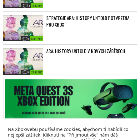
0
13. 06. 2024
STRATEGIE ARA: HISTORY UNTOLD POTVRZENA
PRO XBOX
0
03. 04. 2024
ARA: HISTORY UNTOLD V NOVÝCH ZÁBĚRECH
0
23. 08. 2023
Na Xboxwebu používáme cookies, abychom ti nabídli co
nejlepší zážitek. Kliknutí na “Přiijmout vše” nám dáš