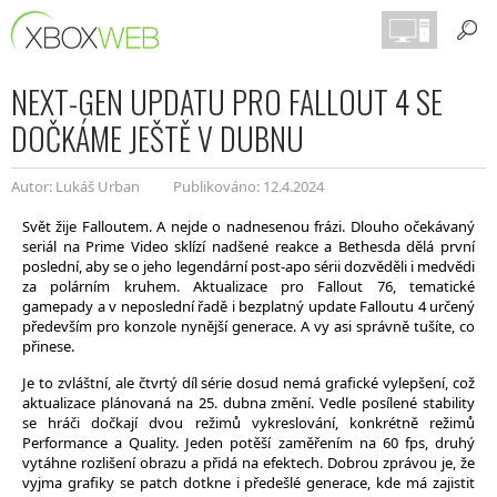
NEXT-GEN UPDATU PRO FALLOUT 4 SE
DOČKÁME JEŠTĚ V DUBNU
Autor: Lukáš Urban
Publikováno: 12.4.2024
Svět žije Falloutem. A nejde o nadnesenou frázi. Dlouho očekávaný
seriál na Prime Video sklízí nadšené reakce a Bethesda dělá první
poslední, aby se o jeho legendární post-apo sérii dozvěděli i medvědi
za polárním kruhem. Aktualizace pro Fallout 76, tematické
gamepady a v neposlední řadě i bezplatný update Falloutu 4 určený
především pro konzole nynější generace. A vy asi správně tušíte, co
přinese.
Je to zvláštní, ale čtvrtý díl série dosud nemá grafické vylepšení, což
aktualizace plánovaná na 25. dubna změní. Vedle posílené stability
se hráči dočkají dvou režimů vykreslování, konkrétně režimů
Performance a Quality. Jeden potěší zaměřením na 60 fps, druhý
vytáhne rozlišení obrazu a přidá na efektech. Dobrou zprávou je, že
vyjma grafiky se patch dotkne i předešlé generace, kde má zajistit