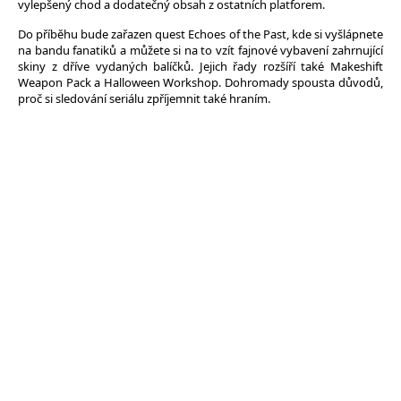
vylepšený chod a dodatečný obsah z ostatních platforem.
Do příběhu bude zařazen quest Echoes of the Past, kde si vyšlápnete
na bandu fanatiků a můžete si na to vzít fajnové vybavení zahrnující
skiny z dříve vydaných balíčků. Jejich řady rozšíří také Makeshift
Weapon Pack a Halloween Workshop. Dohromady spousta důvodů,
proč si sledování seriálu zpříjemnit také hraním.