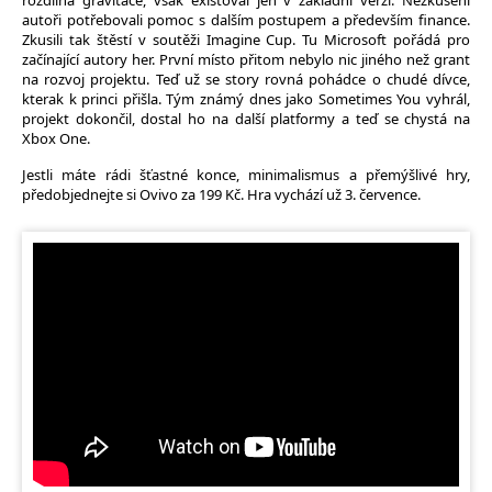
rozdílná gravitace, však existoval jen v základní verzi. Nezkušení
autoři potřebovali pomoc s dalším postupem a především finance.
Zkusili tak štěstí v soutěži Imagine Cup. Tu Microsoft pořádá pro
začínající autory her. První místo přitom nebylo nic jiného než grant
na rozvoj projektu. Teď už se story rovná pohádce o chudé dívce,
kterak k princi přišla. Tým známý dnes jako Sometimes You vyhrál,
projekt dokončil, dostal ho na další platformy a teď se chystá na
Xbox One.
Jestli máte rádi šťastné konce, minimalismus a přemýšlivé hry,
předobjednejte si Ovivo za 199 Kč. Hra vychází už 3. července.