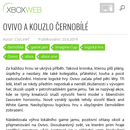
OVIVO A KOUZLO ČERNOBÍLÉ
Autor: CryLineT
Publikováno: 23.6.2019
černobílá
game jam
Imagine Cup
logická hra
Ovivo
xbox
xbox one
Za každou hrou se ukrývá příběh. Taková kronika, kterou píší plány,
úspěchy a nezdary. Ale také kolegialita, přátelství, touha a pocit
zadostiučinění. Historie logické hry Ovivo začala před pěti léty. Tři
lidé, kteří se nikdy předtím nepotkali a neměli zkušenosti s vývojem
her, zkusili uspět v petrohradském game jamu. Tak se nazývají akce,
kde se týmy kreativců snaží vytvořit herní model v šibeničním
časovém horizontu. Nově vzniklý spolek tehdy stvořil Black and
White Game. Neobyčejnou logickou hru v obyčejném černobílém
zobrazení.
Následovala výhra lokálního game jamu, pozitivní ohlasy okolí a
přejmenování na Ovivo. Dvoubarevný svět, ve kterém prim hraje