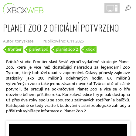
PLANET ZOO 2 OFICIÁLNÍ POTVRZENO
Autor: tonyskate
Publikováno: 6.11.2025
frontier
planet zoo
planet zoo 2
xbox
Britské studio Frontier slaví šesté výročí vydařené strategie Planet
Zoo, která je více než dostačující náhradou za legendární Zoo
Tycoon, který bohužel upadl v zapomnění. Oslavy přinesly zajímavé
statistiky jako 200 miliónů odehraných hodin, 8,6 miliónů
vytvořených zoo a také jednu zásadní novinku! Tvůrci totiž oficiálně
potvrdili, že pracují na pokračování Planet Zoo a více se o hře
dozvíme během příštího roku. Konzolová edice hry je pak dostupná
už přes dva roky spolu se spoustou zajímavých rozšíření a balíčků.
Každopádně se tedy vraťte k budování vlastní zoologické zahrady a
příští rok vyhlížejte informace o Planet Zoo 2…