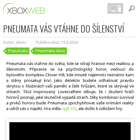
PNEUMATA VÁS VTÁHNE DO ŠÍLENSTVÍ
Autor: xkotv
Publikováno: 15.9.2024
Pneumata
Pneumata xbox
Pneumata vás vtáhne do světa, kde se stírají hranice mezi realitou a
šílenstvím. Připravte se na psychologický horor, vedoucí do
bytového komplexu Clover Hill, kde zmizeli nájemníci neznámo kam
a stěny prosakují krví. Jako detektiv budete odhalovat pravdu
skrytou v hlubinách vaší paměti a čelit hrůzám, které se skrývají ve
stínech. Titul inspirovaný Lovecraftem slibuje, že i zkušení hráči
hororů poznají, jaké skutečně vypadá strach. Díky kombinaci survival
a prvků hororu bude Pneumata zpochybňovat vaše vnímání reality
a udrží vás v napětí. Hra měla
vyjít 3.9.
, ale došlo k odložení hry.