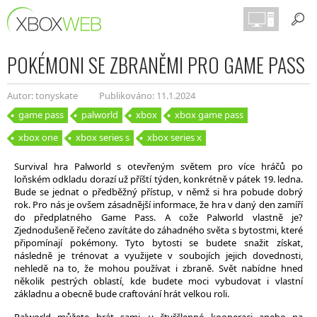
POKÉMONI SE ZBRANĚMI PRO GAME PASS
Autor: tonyskate
Publikováno: 11.1.2024
game pass
palworld
xbox
xbox game pass
xbox one
xbox series s
xbox series x
Survival hra Palworld s otevřeným světem pro více hráčů po
loňském odkladu dorazí už příští týden, konkrétně v pátek 19. ledna.
Bude se jednat o předběžný přístup, v němž si hra pobude dobrý
rok. Pro nás je ovšem zásadnější informace, že hra v daný den zamíří
do předplatného Game Pass. A cože Palworld vlastně je?
Zjednodušeně řečeno zavítáte do záhadného světa s bytostmi, které
připomínají pokémony. Tyto bytosti se budete snažit získat,
následně je trénovat a využijete v soubojích jejich dovednosti,
nehledě na to, že mohou používat i zbraně. Svět nabídne hned
několik pestrých oblastí, kde budete moci vybudovat i vlastní
základnu a obecně bude craftování hrát velkou roli.