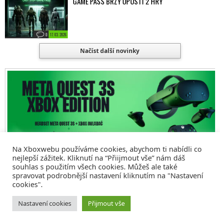
GAME PASS BRZY OPUSTÍ 2 HRY
0
17. 03. 2026
Načíst další novinky
Na Xboxwebu používáme cookies, abychom ti nabídli co
nejlepší zážitek. Kliknutí na “Přiijmout vše” nám dáš
souhlas s použitím všech cookies. Můžeš ale také
spravovat podrobnější nastavení kliknutím na "Nastavení
cookies".
© 2008 - 2026
COMM4U S. R. O.
, VŠECHNA PRÁVA VYHRAZENA
Nastavení cookies
Přijmout vše
Tvorba webů a sociální služby
Reklama – Inzerce –
Xboxweb
Xbox One – Seznamte se!