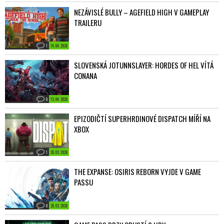
NEZÁVISLÉ BULLY – AGEFIELD HIGH V GAMEPLAY
TRAILERU
1
14. 04. 2026
SLOVENSKÁ JOTUNNSLAYER: HORDES OF HEL VÍTÁ
CONANA
0
13. 04. 2026
EPIZODIČTÍ SUPERHRDINOVÉ DISPATCH MÍŘÍ NA
XBOX
1
26. 03. 2026
THE EXPANSE: OSIRIS REBORN VYJDE V GAME
PASSU
0
26. 03. 2026