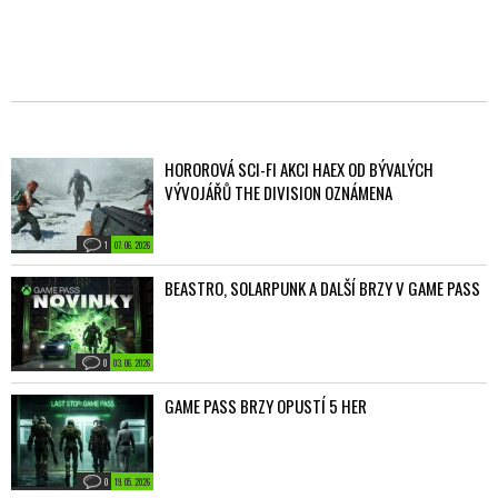
HOROROVÁ SCI-FI AKCI HAEX OD BÝVALÝCH
VÝVOJÁŘŮ THE DIVISION OZNÁMENA
1
07. 06. 2026
BEASTRO, SOLARPUNK A DALŠÍ BRZY V GAME PASS
0
03. 06. 2026
GAME PASS BRZY OPUSTÍ 5 HER
0
19. 05. 2026