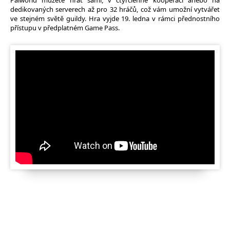
Palworld můžete hrát sami, v čtyřčlenné kooperaci anebo na
dedikovaných serverech až pro 32 hráčů, což vám umožní vytvářet
ve stejném světě guildy. Hra vyjde 19. ledna v rámci přednostního
přístupu v předplatném Game Pass.