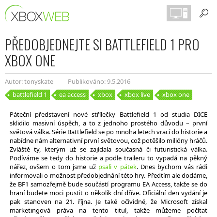
PŘEDOBJEDNEJTE SI BATTLEFIELD 1 PRO
XBOX ONE
Autor: tonyskate
Publikováno: 9.5.2016
battlefield 1
ea access
xbox
xbox live
xbox one
Páteční představení nové střílečky Battlefield 1 od studia DICE
sklidilo masivní úspěch, a to z jednoho prostého důvodu – první
světová válka. Série Battlefield se po mnoha letech vrací do historie a
nabídne nám alternativní první světovou, což potěšilo milióny hráčů.
Zvláště ty, kterým už se zajídala současná či futuristická válka.
Podíváme se tedy do historie a podle traileru to vypadá na pěkný
nářez, ovšem o tom jsme už
psali v pátek
. Dnes bychom vás rádi
informovali o možnost předobjednání této hry. Předtím ale dodáme,
že BF1 samozřejmě bude součástí programu EA Access, takže se do
hraní budete moci pustit o několik dní dříve. Oficiální den vydání je
pak stanoven na 21. října. Je také očividné, že Microsoft získal
marketingová práva na tento titul, takže můžeme počítat