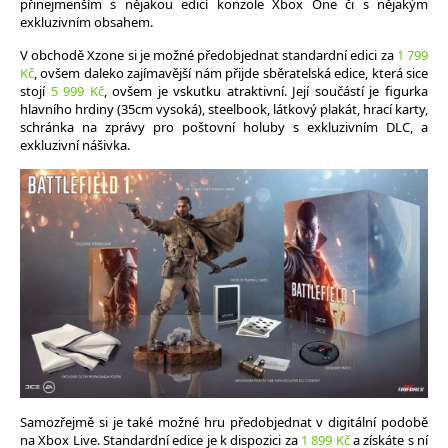
přinejmenším s nějakou edicí konzole Xbox One či s nějakým
exkluzivním obsahem.
V obchodě Xzone si je možné předobjednat standardní edici za
1 799
Kč
, ovšem daleko zajímavější nám přijde sběratelská edice, která sice
stojí
5 999 Kč
, ovšem je vskutku atraktivní. Její součástí je figurka
hlavního hrdiny (35cm vysoká), steelbook, látkový plakát, hrací karty,
schránka na zprávy pro poštovní holuby s exkluzivním DLC, a
exkluzivní nášivka.
Samozřejmě si je také možné hru předobjednat v digitální podobě
na Xbox Live. Standardní edice je k dispozici za
1 899 Kč
a získáte s ní