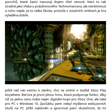
povrchů, které často navozují dojem třetí cenové. Není to tak
strašné jako třeba u prázdninového Technomancera, ale nevšimnout
si toho nejde. Je to velká škoda, protože v ostatních směrech je hra
vyladěna dobře.
Ještě než vás vezmu k závěru, chci se zmínit o službě Xbox Play
Anywhere. ReCore je první plnou hrou, která podporuje funkci, díky
níž za jednu cenu máte nejen digitální kopii pro Xbox One, ale také
pro PC s Windows 10. Zpočátku jsem nebyl myšlence exkluzivních
titulů na PC příliš nakloněn a ignoroval jsem skutečnost, že mi