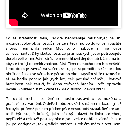
Co se hratelnosti týká, ReCore neobsahuje multiplayer, ba ani
možnost volby obtížnosti. Šance, že si tedy hru po dokončení pustíte
znovu, není příliš velká. Moc toho nezbyde ani na lovce
achievementů. Díky skutečnosti, že prizmatických jader potřebujete
docela velké množství, strávíte mimo hlavní děj dostatek času na to,
abyste trofejí odemkli značnou část. Těmi mimochodem hra nešetří.
Hrací doba je závislá na vašem skillu, jak si poradíte s různorodou
obtížností a jak se vám chce pátrat po okolí. Myslím si, že rozmezí 10
až 14 hodin pobere jak „rychlíky“, tak potulné sběrače, Chytlavá
hratelnost pak zaručí, že doba strávená hraním uteče opravdu
rychle. S přihlédnutím k ceně tak jde o slušnou dávku hraní.
Tentokrát trochu nechtěně se musím zastavit u technického a
grafického ztvárnění. O delších obrazovkách s nápisem „loading“ už
řeč byla, přičemž já k nim přidám ještě nesourodý vizuál. ReCore umí
totiž být stejně krásný, jako ošklivý. Hlavní hrdinka, coreboti,
nepřátelé a celkově postavy okolo jsou velice dobře ztvárněné, a to
jak po designové, tak grafické stránce. Problém mám s texturami