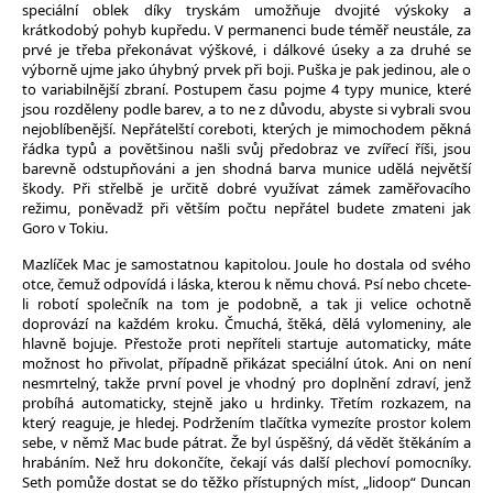
speciální oblek díky tryskám umožňuje dvojité výskoky a
krátkodobý pohyb kupředu. V permanenci bude téměř neustále, za
prvé je třeba překonávat výškové, i dálkové úseky a za druhé se
výborně ujme jako úhybný prvek při boji. Puška je pak jedinou, ale o
to variabilnější zbraní. Postupem času pojme 4 typy munice, které
jsou rozděleny podle barev, a to ne z důvodu, abyste si vybrali svou
nejoblíbenější. Nepřátelští coreboti, kterých je mimochodem pěkná
řádka typů a povětšinou našli svůj předobraz ve zvířecí říši, jsou
barevně odstupňováni a jen shodná barva munice udělá největší
škody. Při střelbě je určitě dobré využívat zámek zaměřovacího
režimu, poněvadž při větším počtu nepřátel budete zmateni jak
Goro v Tokiu.
Mazlíček Mac je samostatnou kapitolou. Joule ho dostala od svého
otce, čemuž odpovídá i láska, kterou k němu chová. Psí nebo chcete-
li robotí společník na tom je podobně, a tak ji velice ochotně
doprovází na každém kroku. Čmuchá, štěká, dělá vylomeniny, ale
hlavně bojuje. Přestože proti nepříteli startuje automaticky, máte
možnost ho přivolat, případně přikázat speciální útok. Ani on není
nesmrtelný, takže první povel je vhodný pro doplnění zdraví, jenž
probíhá automaticky, stejně jako u hrdinky. Třetím rozkazem, na
který reaguje, je hledej. Podržením tlačítka vymezíte prostor kolem
sebe, v němž Mac bude pátrat. Že byl úspěšný, dá vědět štěkáním a
hrabáním. Než hru dokončíte, čekají vás další plechoví pomocníky.
Seth pomůže dostat se do těžko přístupných míst, „lidoop“ Duncan