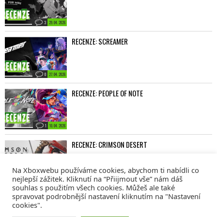
3
29. 04. 2026
RECENZE: SCREAMER
0
27. 04. 2026
RECENZE: PEOPLE OF NOTE
1
10. 04. 2026
RECENZE: CRIMSON DESERT
Na Xboxwebu používáme cookies, abychom ti nabídli co
nejlepší zážitek. Kliknutí na “Přiijmout vše” nám dáš
2
06. 04. 2026
souhlas s použitím všech cookies. Můžeš ale také
spravovat podrobnější nastavení kliknutím na "Nastavení
cookies".
© 2008 - 2026
COMM4U S. R. O.
, VŠECHNA PRÁVA VYHRAZENA