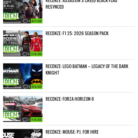
RECENZE: ASSASSIN’S CREED BLACK FLAG
RESYNCED
4
08. 07. 2026
RECENZE: F1 25: 2026 SEASON PACK
0
23. 06. 2026
RECENZE: LEGO BATMAN – LEGACY OF THE DARK
KNIGHT
0
09. 06. 2026
RECENZE: FORZA HORIZON 6
2
14. 05. 2026
RECENZE: MOUSE: P.I. FOR HIRE