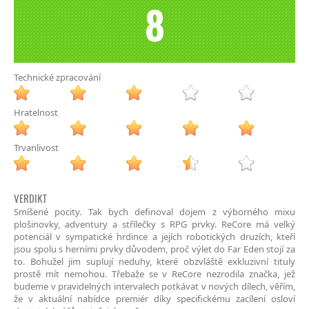
8
Technické zpracování
Hratelnost
Trvanlivost
VERDIKT
Smíšené pocity. Tak bych definoval dojem z výborného mixu
plošinovky, adventury a střílečky s RPG prvky. ReCore má velký
potenciál v sympatické hrdince a jejích robotických druzích, kteří
jsou spolu s herními prvky důvodem, proč výlet do Far Eden stojí za
to. Bohužel jim suplují neduhy, které obzvláště exkluzivní tituly
prostě mít nemohou. Třebaže se v ReCore nezrodila značka, jež
budeme v pravidelných intervalech potkávat v nových dílech, věřím,
že v aktuální nabídce premiér díky specifickému zacílení osloví