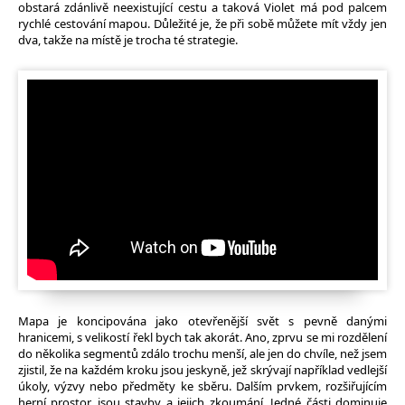
obstará zdánlivě neexistující cestu a taková Violet má pod palcem
rychlé cestování mapou. Důležité je, že při sobě můžete mít vždy jen
dva, takže na místě je trocha té strategie.
Mapa je koncipována jako otevřenější svět s pevně danými
hranicemi, s velikostí řekl bych tak akorát. Ano, zprvu se mi rozdělení
do několika segmentů zdálo trochu menší, ale jen do chvíle, než jsem
zjistil, že na každém kroku jsou jeskyně, jež skrývají například vedlejší
úkoly, výzvy nebo předměty ke sběru. Dalším prvkem, rozšiřujícím
herní prostor, jsou stavby a jejich zkoumání. Jedné části dominuje