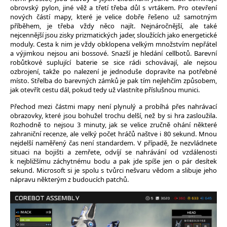
obrovský pylon, jiné věž a třetí třeba důl s vrtákem. Pro otevření
nových částí mapy, které je velice dobře řešeno už samotným
příběhem, je třeba vždy něco najít. Nejnáročnější, ale také
nejcennější jsou zisky prizmatických jader, sloužících jako energetické
moduly. Cesta k nim je vždy obklopena velkým množstvím nepřátel
a výjimkou nejsou ani bossové. Snazší je hledání cellbotů. Barevní
robůtkové suplující baterie se sice rádi schovávají, ale nejsou
ozbrojení, takže po nalezení je jednoduše dopravíte na potřebné
místo. Střelba do barevných zámků je pak tím nejlehčím způsobem,
jak otevřít cestu dál, pokud tedy už vlastníte příslušnou munici.
Přechod mezi částmi mapy není plynulý a probíhá přes nahrávací
obrazovky, které jsou bohužel trochu delší, než by si hra zasloužila.
Rozhodně to nejsou 3 minuty, jak se velice zručně ohání některé
zahraniční recenze, ale velký počet hráčů naštve i 80 sekund. Mnou
nejdelší naměřený čas není standardem. V případě, že nezvládnete
situaci na bojišti a zemřete, odvíjí se nahrávání od vzdálenosti
k nejbližšímu záchytnému bodu a pak jde spíše jen o pár desítek
sekund. Microsoft si je spolu s tvůrci nešvaru vědom a slibuje jeho
nápravu některým z budoucích patchů.