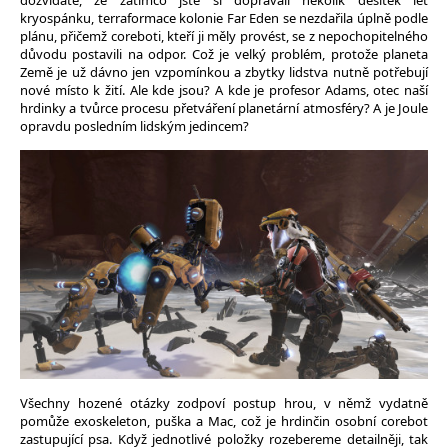
dozvídáte, že zatímco jste si dopřávali několik desítek let
kryospánku, terraformace kolonie Far Eden se nezdařila úplně podle
plánu, přičemž coreboti, kteří ji měly provést, se z nepochopitelného
důvodu postavili na odpor. Což je velký problém, protože planeta
Země je už dávno jen vzpomínkou a zbytky lidstva nutně potřebují
nové místo k žití. Ale kde jsou? A kde je profesor Adams, otec naší
hrdinky a tvůrce procesu přetváření planetární atmosféry? A je Joule
opravdu posledním lidským jedincem?
Všechny hozené otázky zodpoví postup hrou, v němž vydatně
pomůže exoskeleton, puška a Mac, což je hrdinčin osobní corebot
zastupující psa. Když jednotlivé položky rozebereme detailněji, tak