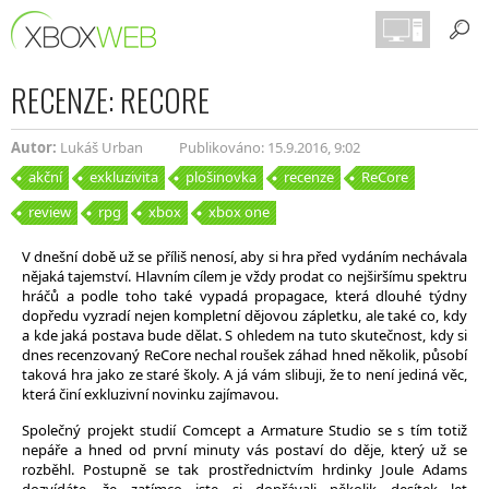
RECENZE: RECORE
Autor:
Lukáš Urban
Publikováno: 15.9.2016, 9:02
akční
exkluzivita
plošinovka
recenze
ReCore
review
rpg
xbox
xbox one
V dnešní době už se příliš nenosí, aby si hra před vydáním nechávala
nějaká tajemství. Hlavním cílem je vždy prodat co nejširšímu spektru
hráčů a podle toho také vypadá propagace, která dlouhé týdny
dopředu vyzradí nejen kompletní dějovou zápletku, ale také co, kdy
a kde jaká postava bude dělat. S ohledem na tuto skutečnost, kdy si
dnes recenzovaný ReCore nechal roušek záhad hned několik, působí
taková hra jako ze staré školy. A já vám slibuji, že to není jediná věc,
která činí exkluzivní novinku zajímavou.
Společný projekt studií Comcept a Armature Studio se s tím totiž
nepáře a hned od první minuty vás postaví do děje, který už se
rozběhl. Postupně se tak prostřednictvím hrdinky Joule Adams