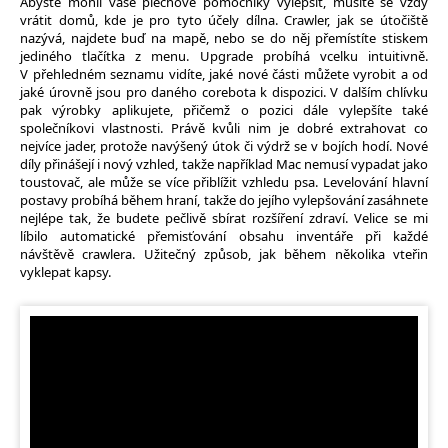
Abyste mohli vaše plechové pomocníky vylepšit, musíte se vždy
vrátit domů, kde je pro tyto účely dílna. Crawler, jak se útočiště
nazývá, najdete buď na mapě, nebo se do něj přemístíte stiskem
jediného tlačítka z menu. Upgrade probíhá vcelku intuitivně.
V přehledném seznamu vidíte, jaké nové části můžete vyrobit a od
jaké úrovně jsou pro daného corebota k dispozici. V dalším chlívku
pak výrobky aplikujete, přičemž o pozici dále vylepšíte také
společníkovi vlastnosti. Právě kvůli nim je dobré extrahovat co
nejvíce jader, protože navýšený útok či výdrž se v bojích hodí. Nové
díly přinášejí i nový vzhled, takže například Mac nemusí vypadat jako
toustovač, ale může se více přiblížit vzhledu psa. Levelování hlavní
postavy probíhá během hraní, takže do jejího vylepšování zasáhnete
nejlépe tak, že budete pečlivě sbírat rozšíření zdraví. Velice se mi
líbilo automatické přemisťování obsahu inventáře při každé
návštěvě crawlera. Užitečný způsob, jak během několika vteřin
vyklepat kapsy.