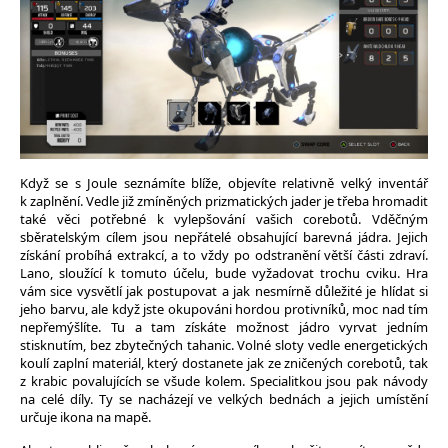
Když se s Joule seznámíte blíže, objevíte relativně velký inventář
k zaplnění. Vedle již zmíněných prizmatických jader je třeba hromadit
také věci potřebné k vylepšování vašich corebotů. Vděčným
sběratelským cílem jsou nepřátelé obsahující barevná jádra. Jejich
získání probíhá extrakcí, a to vždy po odstranění větší části zdraví.
Lano, sloužící k tomuto účelu, bude vyžadovat trochu cviku. Hra
vám sice vysvětlí jak postupovat a jak nesmírně důležité je hlídat si
jeho barvu, ale když jste okupováni hordou protivníků, moc nad tím
nepřemýšlíte. Tu a tam získáte možnost jádro vyrvat jedním
stisknutím, bez zbytečných tahanic. Volné sloty vedle energetických
koulí zaplní materiál, který dostanete jak ze zničených corebotů, tak
z krabic povalujících se všude kolem. Specialitkou jsou pak návody
na celé díly. Ty se nacházejí ve velkých bednách a jejich umístění
určuje ikona na mapě.