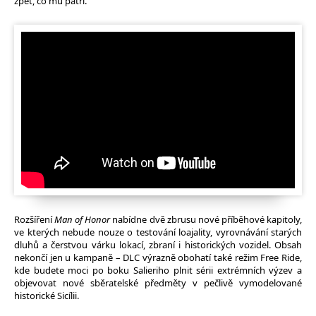
zpět, co mu patří.
Rozšíření
Man of Honor
nabídne dvě zbrusu nové příběhové kapitoly,
ve kterých nebude nouze o testování loajality, vyrovnávání starých
dluhů a čerstvou várku lokací, zbraní i historických vozidel. Obsah
nekončí jen u kampaně – DLC výrazně obohatí také režim Free Ride,
kde budete moci po boku Salieriho plnit sérii extrémních výzev a
objevovat nové sběratelské předměty v pečlivě vymodelované
historické Sicílii.