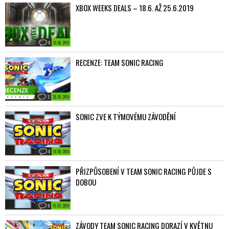
XBOX WEEKS DEALS – 18.6. AŽ 25.6.2019
0
18. 06. 2019
RECENZE: TEAM SONIC RACING
2
26. 05. 2019
SONIC ZVE K TÝMOVÉMU ZÁVODĚNÍ
0
18. 05. 2019
PŘIZPŮSOBENÍ V TEAM SONIC RACING PŮJDE S
DOBOU
0
19. 03. 2019
ZÁVODY TEAM SONIC RACING DORAZÍ V KVĚTNU