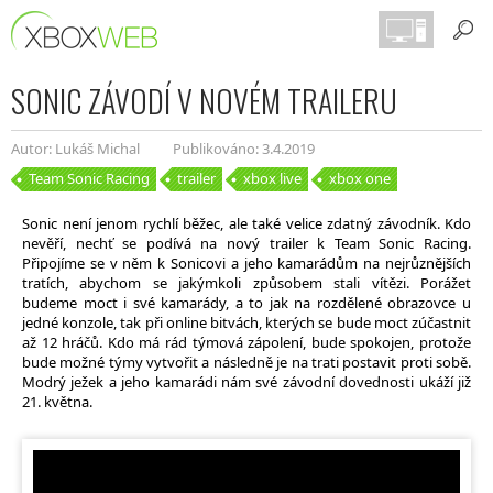
SONIC ZÁVODÍ V NOVÉM TRAILERU
Autor: Lukáš Michal
Publikováno: 3.4.2019
Team Sonic Racing
trailer
xbox live
xbox one
Sonic není jenom rychlí běžec, ale také velice zdatný závodník. Kdo
nevěří, nechť se podívá na nový trailer k Team Sonic Racing.
Připojíme se v něm k Sonicovi a jeho kamarádům na nejrůznějších
tratích, abychom se jakýmkoli způsobem stali vítězi. Porážet
budeme moct i své kamarády, a to jak na rozdělené obrazovce u
jedné konzole, tak při online bitvách, kterých se bude moct zúčastnit
až 12 hráčů. Kdo má rád týmová zápolení, bude spokojen, protože
bude možné týmy vytvořit a následně je na trati postavit proti sobě.
Modrý ježek a jeho kamarádi nám své závodní dovednosti ukáží již
21. května.