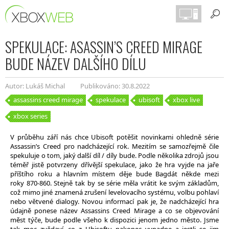
SPEKULACE: ASASSIN’S CREED MIRAGE
BUDE NÁZEV DALŠÍHO DÍLU
Autor: Lukáš Michal
Publikováno: 30.8.2022
assassins creed mirage
spekulace
ubisoft
xbox live
xbox series
V průběhu září nás chce Ubisoft potěšit novinkami ohledně série
Assassin’s Creed pro nadcházející rok. Mezitím se samozřejmě čile
spekuluje o tom, jaký další díl / díly bude. Podle několika zdrojů jsou
téměř jistě potvrzeny dřívější spekulace, jako že hra vyjde na jaře
příštího roku a hlavním místem děje bude Bagdát někde mezi
roky 870-860. Stejně tak by se série měla vrátit ke svým základům,
což mimo jiné znamená zrušení levelovacího systému, volbu pohlaví
nebo větvené dialogy. Novou informací pak je, že nadcházející hra
údajně ponese název Assassins Creed Mirage a co se objevování
měst týče, bude podle všeho k dispozici jenom jedno město. Jsme