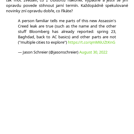
tak moc zvědaví, co z Ubisoftu nakonec vypadne a jestli se jim
opravdu povede stihnout jarní termín. Každopádně spekulované
novinky zní opravdu dobře, co říkáte?
A person familiar tells me parts of this new Assassin's
Creed leak are true (such as the name and the other
stuff Bloomberg has already reported: spring 23,
Baghdad, back to AC basics) and other parts are not
("multiple cities to explore")
https://t.co/qmM6UZtKnG
— Jason Schreier (@jasonschreier)
August 30, 2022