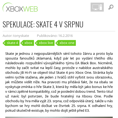
SPEKULACE: SKATE 4 V SRPNU
Autor: tonyskate
Publikováno: 16.2.2016
skate 4
xbox
xbox live
xbox one
Skate je jednou z nejpopulárnějších sérií tohoto žánru a proto byla
spousta fanoušků zklamaná, když pár let po vydání třetího dílu
následovalo rozpuštění vývojářského týmu EA Black Box. Nicméně,
mohlo by začít svítat na lepší časy, protože v nabídce australského
obchodu JB Hi-Fi se objevil titul Skate 4 pro Xbox One. Stránka byla
velmi rychle stažena, ale jeden z hráčů stihl vyfotit svou obrazovku,
jak můžete vidět níže. Na pravosti mu přidává fakt, že na obalu se
vyskytuje zmínka o hře Skate 3, která by měla být jako bonus ke hře
v rámci zpětné kompatibility, což je poslední dobou trend. Tento titul
už navíc byl potvrzen, že bude hratelný na Xboxu One. Podle
obchodu by hra měla vyjít 23. srpna, což odpovídá úterý, takže u nás
bychom se hry mohli dočkat ve čtvrtek 25. srpna. K odhalení hry,
pokud skutečně existuje, by mohlo dojít ještě před E3.