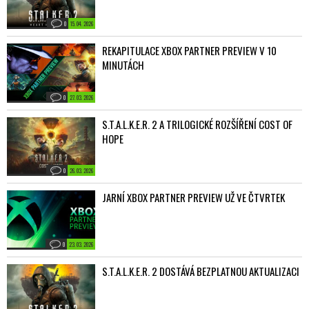
0
15. 04. 2026
REKAPITULACE XBOX PARTNER PREVIEW V 10
MINUTÁCH
0
27. 03. 2026
S.T.A.L.K.E.R. 2 A TRILOGICKÉ ROZŠÍŘENÍ COST OF
HOPE
0
26. 03. 2026
JARNÍ XBOX PARTNER PREVIEW UŽ VE ČTVRTEK
0
23. 03. 2026
S.T.A.L.K.E.R. 2 DOSTÁVÁ BEZPLATNOU AKTUALIZACI