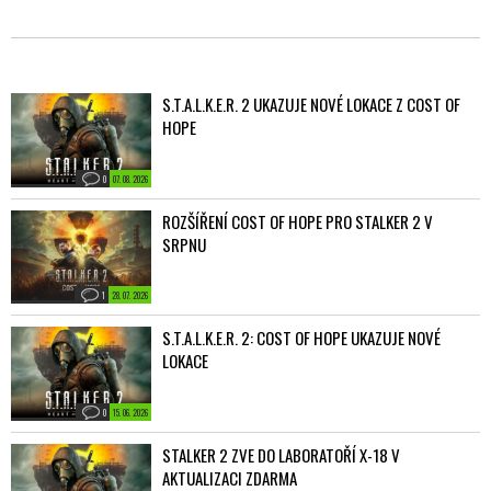
S.T.A.L.K.E.R. 2 UKAZUJE NOVÉ LOKACE Z COST OF
HOPE
0
07. 08. 2026
ROZŠÍŘENÍ COST OF HOPE PRO STALKER 2 V
SRPNU
1
28. 07. 2026
S.T.A.L.K.E.R. 2: COST OF HOPE UKAZUJE NOVÉ
LOKACE
0
15. 06. 2026
STALKER 2 ZVE DO LABORATOŘÍ X-18 V
AKTUALIZACI ZDARMA