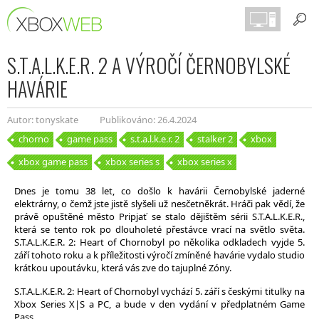
S.T.A.L.K.E.R. 2 A VÝROČÍ ČERNOBYLSKÉ
HAVÁRIE
Autor: tonyskate
Publikováno: 26.4.2024
chorno
game pass
s.t.a.l.k.e.r. 2
stalker 2
xbox
xbox game pass
xbox series s
xbox series x
Dnes je tomu 38 let, co došlo k havárii Černobylské jaderné
elektrárny, o čemž jste jistě slyšeli už nesčetněkrát. Hráči pak vědí, že
právě opuštěné město Pripjať se stalo dějištěm sérii S.T.A.L.K.E.R.,
která se tento rok po dlouholeté přestávce vrací na světlo světa.
S.T.A.L.K.E.R. 2: Heart of Chornobyl po několika odkladech vyjde 5.
září tohoto roku a k příležitosti výročí zmíněné havárie vydalo studio
krátkou upoutávku, která vás zve do tajuplné Zóny.
S.T.A.L.K.E.R. 2: Heart of Chornobyl vychází 5. září s českými titulky na
Xbox Series X|S a PC, a bude v den vydání v předplatném Game
Pass.