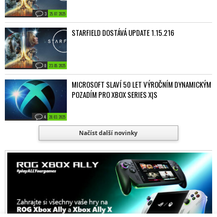
3
25. 07. 2025
STARFIELD DOSTÁVÁ UPDATE 1.15.216
0
23. 05. 2025
MICROSOFT SLAVÍ 50 LET VÝROČNÍM DYNAMICKÝM
POZADÍM PRO XBOX SERIES X|S
4
28. 03. 2025
Načíst další novinky