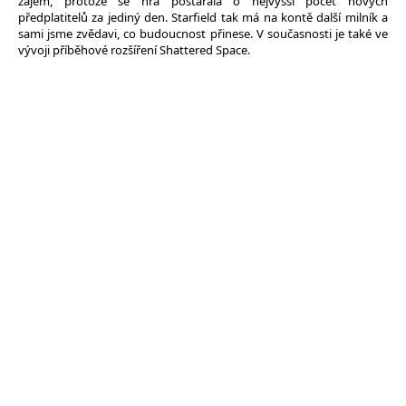
zájem, protože se hra postarala o nejvyšší počet nových
předplatitelů za jediný den. Starfield tak má na kontě další milník a
sami jsme zvědavi, co budoucnost přinese. V současnosti je také ve
vývoji příběhové rozšíření Shattered Space.