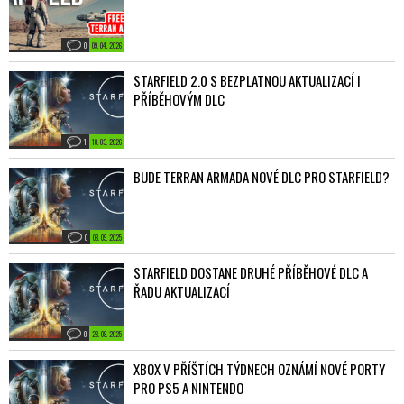
0
09. 04. 2026
STARFIELD 2.0 S BEZPLATNOU AKTUALIZACÍ I
PŘÍBĚHOVÝM DLC
1
18. 03. 2026
BUDE TERRAN ARMADA NOVÉ DLC PRO STARFIELD?
0
08. 09. 2025
STARFIELD DOSTANE DRUHÉ PŘÍBĚHOVÉ DLC A
ŘADU AKTUALIZACÍ
0
28. 08. 2025
XBOX V PŘÍŠTÍCH TÝDNECH OZNÁMÍ NOVÉ PORTY
PRO PS5 A NINTENDO