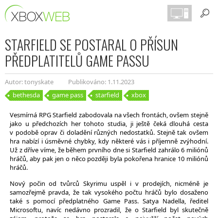
STARFIELD SE POSTARAL O PŘÍSUN
PŘEDPLATITELŮ GAME PASSU
Autor: tonyskate
Publikováno: 1.11.2023
bethesda
game pass
starfield
xbox
Vesmírná RPG Starfield zabodovala na všech frontách, ovšem stejně
jako u předchozích her tohoto studia, ji ještě čeká dlouhá cesta
v podobě oprav či doladění různých nedostatků. Stejně tak ovšem
hra nabízí i úsměvné chybky, kdy některé vás i příjemně zvýhodní.
Už z dříve víme, že během prvního dne si Starfield zahrálo 6 miliónů
hráčů, aby pak jen o něco později byla pokořena hranice 10 miliónů
hráčů.
Nový počin od tvůrců Skyrimu uspěl i v prodejích, nicméně je
samozřejmě pravda, že tak vysokého počtu hráčů bylo dosaženo
také s pomocí předplatného Game Pass. Satya Nadella, ředitel
Microsoftu, navíc nedávno prozradil, že o Starfield byl skutečně