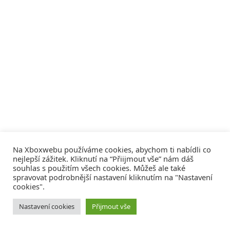
Na Xboxwebu používáme cookies, abychom ti nabídli co
nejlepší zážitek. Kliknutí na “Přiijmout vše” nám dáš
souhlas s použitím všech cookies. Můžeš ale také
spravovat podrobnější nastavení kliknutím na "Nastavení
cookies".
© 2008 - 2026
COMM4U S. R. O.
, VŠECHNA PRÁVA VYHRAZENA
Nastavení cookies
Přijmout vše
Tvorba webů a sociální služby
Reklama – Inzerce –
Xboxweb
Xbox One – Seznamte se!