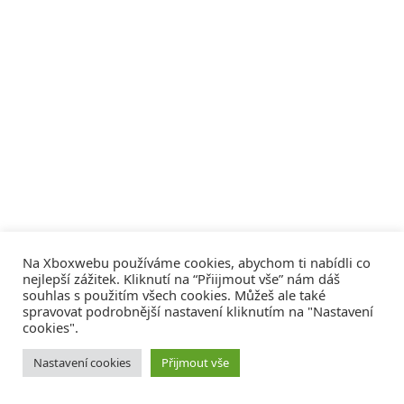
Na Xboxwebu používáme cookies, abychom ti nabídli co
nejlepší zážitek. Kliknutí na “Přiijmout vše” nám dáš
souhlas s použitím všech cookies. Můžeš ale také
spravovat podrobnější nastavení kliknutím na "Nastavení
cookies".
© 2008 - 2026
COMM4U S. R. O.
, VŠECHNA PRÁVA VYHRAZENA
Nastavení cookies
Přijmout vše
Tvorba webů a sociální služby
Reklama – Inzerce –
Xboxweb
Xbox One – Seznamte se!