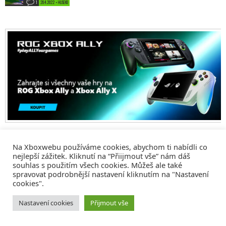
1
28.4.2022 • HUSEKD
Na Xboxwebu používáme cookies, abychom ti nabídli co
nejlepší zážitek. Kliknutí na “Přiijmout vše” nám dáš
souhlas s použitím všech cookies. Můžeš ale také
spravovat podrobnější nastavení kliknutím na "Nastavení
cookies".
© 2008 - 2026
COMM4U S. R. O.
, VŠECHNA PRÁVA VYHRAZENA
Nastavení cookies
Přijmout vše
Tvorba webů a sociální služby
Reklama – Inzerce –
Xboxweb
Xbox One – Seznamte se!