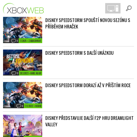
DISNEY SPEEDSTORM SPOUŠTÍ NOVOU SEZÓNU S
PŘÍBĚHEM HRAČEK
0
7.7.2025 • ZABIJACKYKAFE
DISNEY SPEEDSTORM S DALŠÍ UKÁZKOU
0
28.3.2023 • KAREL MLADY
DISNEY SPEEDSTORM DORAZÍ AŽ V PŘÍŠTÍM ROCE
0
1.12.2022 • HUSEKD
DISNEY PŘEDSTAVUJE DALŠÍ F2P HRU DREAMLIGHT
VALLEY