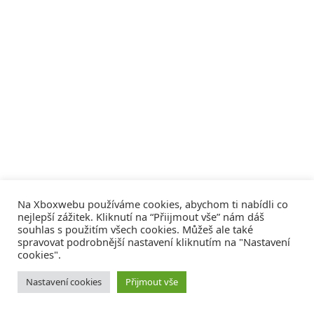
Na Xboxwebu používáme cookies, abychom ti nabídli co
nejlepší zážitek. Kliknutí na “Přiijmout vše” nám dáš
souhlas s použitím všech cookies. Můžeš ale také
spravovat podrobnější nastavení kliknutím na "Nastavení
cookies".
© 2008 - 2026
COMM4U S. R. O.
, VŠECHNA PRÁVA VYHRAZENA
Nastavení cookies
Přijmout vše
Tvorba webů a sociální služby
Reklama – Inzerce –
Xboxweb
Xbox One – Seznamte se!