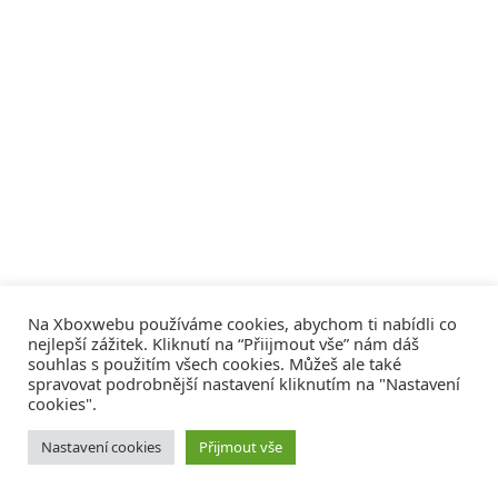
Na Xboxwebu používáme cookies, abychom ti nabídli co
nejlepší zážitek. Kliknutí na “Přiijmout vše” nám dáš
souhlas s použitím všech cookies. Můžeš ale také
spravovat podrobnější nastavení kliknutím na "Nastavení
cookies".
© 2008 - 2026
COMM4U S. R. O.
, VŠECHNA PRÁVA VYHRAZENA
Nastavení cookies
Přijmout vše
Tvorba webů a sociální služby
Reklama – Inzerce –
Xboxweb
Xbox One – Seznamte se!