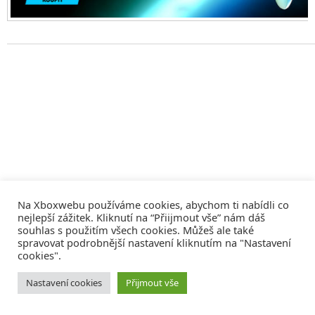
Na Xboxwebu používáme cookies, abychom ti nabídli co
nejlepší zážitek. Kliknutí na “Přiijmout vše” nám dáš
souhlas s použitím všech cookies. Můžeš ale také
spravovat podrobnější nastavení kliknutím na "Nastavení
cookies".
© 2008 - 2026
COMM4U S. R. O.
, VŠECHNA PRÁVA VYHRAZENA
Nastavení cookies
Přijmout vše
Tvorba webů a sociální služby
Reklama – Inzerce –
Xboxweb
Xbox One – Seznamte se!