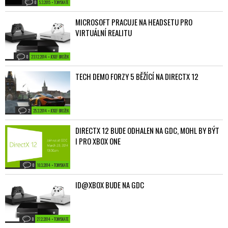
0
5.3.2015 • TONYSKATE
MICROSOFT PRACUJE NA HEADSETU PRO
VIRTUÁLNÍ REALITU
0
23.12.2014 • JOSEF BROŽEK
TECH DEMO FORZY 5 BĚŽÍCÍ NA DIRECTX 12
2
25.3.2014 • JOSEF BROŽEK
DIRECTX 12 BUDE ODHALEN NA GDC, MOHL BY BÝT
I PRO XBOX ONE
0
10.3.2014 • TONYSKATE
ID@XBOX BUDE NA GDC
0
27.2.2014 • TONYSKATE