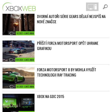
DVORNÍ AUTOŘI SÉRIE GEARS DĚLAJÍ NEJSPÍŠ NA
NOVÉ ZNAČCE
1
19.7.2021 • LUKÁŠ URBAN
PŘÍŠTÍ FORZA MOTORSPORT OPĚT UHRANE
GRAFIKOU
9
25.4.2020 • LUKÁŠ URBAN
FORZA MOTORSPORT 8 BY MOHLA VYUŽÍT
TECHNOLOGII RAY TRACING
7
18.1.2020 • LUKÁŠ URBAN
XBOX NA GDC 2015