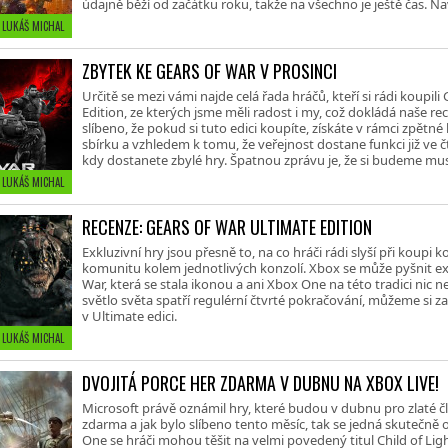
údajně běží od začátku roku, takže na všechno je ještě čas. N
• LUKÁŠ MICHAL
ZBYTEK KE GEARS OF WAR V PROSINCI
Určitě se mezi vámi najde celá řada hráčů, kteří si rádi koupil
Edition, ze kterých jsme měli radost i my, což dokládá naše r
slíbeno, že pokud si tuto edici koupíte, získáte v rámci zpětn
sbírku a vzhledem k tomu, že veřejnost dostane funkci již ve č
kdy dostanete zbylé hry. Špatnou zprávu je, že si budeme mu
• LUKÁŠ MICHAL
RECENZE: GEARS OF WAR ULTIMATE EDITION
Exkluzivní hry jsou přesně to, na co hráči rádi slyší při koupi k
komunitu kolem jednotlivých konzolí. Xbox se může pyšnit ex
War, která se stala ikonou a ani Xbox One na této tradici nic n
světlo světa spatří regulérní čtvrté pokračování, můžeme si 
v Ultimate edici.
• LUKÁŠ MICHAL
DVOJITÁ PORCE HER ZDARMA V DUBNU NA XBOX LIVE!
Microsoft právě oznámil hry, které budou v dubnu pro zlaté čl
zdarma a jak bylo slíbeno tento měsíc, tak se jedná skutečně 
One se hráči mohou těšit na velmi povedený titul Child of Lig