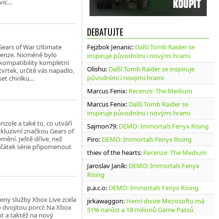
avíc…
DEBATUJTE
i Gears of War Ultimate
Fejzbok Jenanic
:
Další Tomb Raider se
ecenze. Nicméně bylo
inspiruje původními i novými hrami
é kompatibility kompletní
Olishu
:
Další Tomb Raider se inspiruje
tvrtek, určitě vás napadlo,
původními i novými hrami
set chvilku…
Marcus Fenix
:
Recenze: The Medium
Marcus Fenix
:
Další Tomb Raider se
inspiruje původními i novými hrami
onzole a také to, co utváří
Sajmon79
:
DEMO: Immortals Fenyx Rising
kluzivní značkou Gears of
emění. Ještě dříve, než
Piro
:
DEMO: Immortals Fenyx Rising
začátek série připomenout
thiev of the hearts
:
Recenze: The Medium
Jaroslav Janík
:
DEMO: Immortals Fenyx
Rising
p.a.c.o
:
DEMO: Immortals Fenyx Rising
eny služby Xbox Live zcela
jirkawaggon
:
Herní divize Microsoftu má
o dvojitou porci! Na Xbox
51% narůst a 18 milionů Game Passů
ht a taktéž na nový