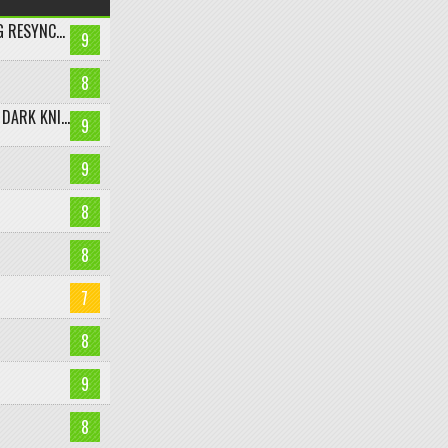
ASSASSIN’S CREED BLACK FLAG RESYNCED
9
8
LEGO BATMAN: LEGACY OF THE DARK KNIGHT
9
9
8
8
7
8
9
8