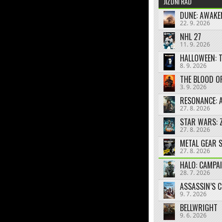
JÍZDNÍ ŘÁD
DUNE: AWAKE
22. 9. 2026
NHL 27
11. 9. 2026
HALLOWEEN: 
8. 9. 2026
THE BLOOD O
3. 9. 2026
RESONANCE: A
27. 8. 2026
STAR WARS: 
27. 8. 2026
27. 8. 2026
HALO: CAMPA
28. 7. 2026
ASSASSIN’S 
9. 7. 2026
BELLWRIGHT
9. 6. 2026