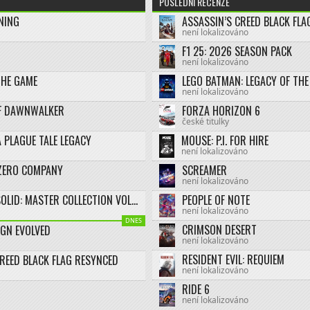
POSLEDNÍ RECENZE
NING
není lokalizováno
F1 25: 2026 SEASON PACK
není lokalizováno
THE GAME
není lokalizováno
F DAWNWALKER
FORZA HORIZON 6
české titulky
 PLAGUE TALE LEGACY
MOUSE: P.I. FOR HIRE
není lokalizováno
ZERO COMPANY
SCREAMER
není lokalizováno
METAL GEAR SOLID: MASTER COLLECTION VOL.2
PEOPLE OF NOTE
není lokalizováno
DNES
CRIMSON DESERT
IGN EVOLVED
není lokalizováno
RESIDENT EVIL: REQUIEM
CREED BLACK FLAG RESYNCED
není lokalizováno
RIDE 6
není lokalizováno