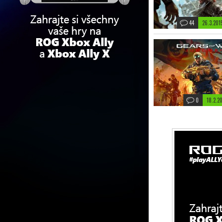
44
26.3.201
0
18.2.2