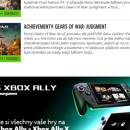
kulečník Pool Nation FX. V případě Xbox 360 bude během prv
stahovat exkluzivní akci Gears of War: Judgment a titul…
5 • TONYSKATE
ACHIEVEMENTY: GEARS OF WAR: JUDGMENT
Nový Gears of War se už pomalu, ale jistě blíží datu vydání. V
měsíc a o hře toho zas až tak moc nevíme. Což je dle mého ná
charakterizaací titulu jsem naprosto spokojen, aspoň je na co 
před událostmi trilogie a budeme v ní sledovat události okolo
byli obviněni ze zrady když během bojů…
013 • YOURSELF