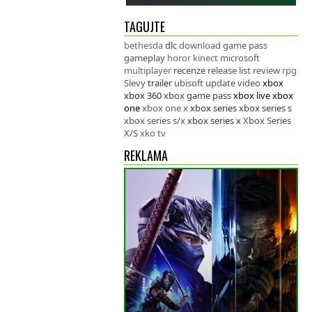
TAGUJTE
bethesda
dlc
download
game pass
gameplay
horor
kinect
microsoft
multiplayer
recenze
release list
review
rpg
Slevy
trailer
ubisoft
update
video
xbox
xbox 360
xbox game pass
xbox live
xbox
one
xbox one x
xbox series
xbox series s
xbox series s/x
xbox series x
Xbox Series
X/S
xko tv
REKLAMA