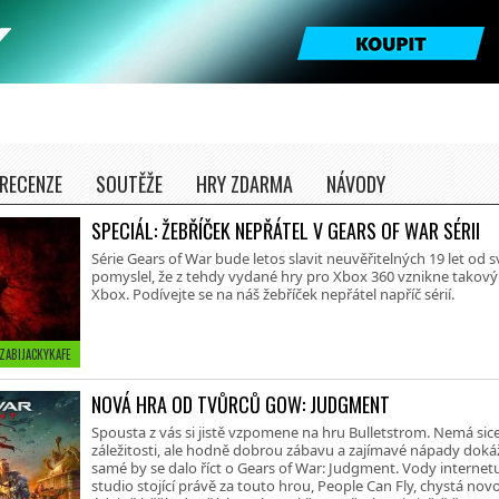
RECENZE
SOUTĚŽE
HRY ZDARMA
NÁVODY
SPECIÁL: ŽEBŘÍČEK NEPŘÁTEL V GEARS OF WAR SÉRII
Série Gears of War bude letos slavit neuvěřitelných 19 let od 
pomyslel, že z tehdy vydané hry pro Xbox 360 vznikne takový 
Xbox. Podívejte se na náš žebříček nepřátel napříč sérií.
 ZABIJACKYKAFE
NOVÁ HRA OD TVŮRCŮ GOW: JUDGMENT
Spousta z vás si jistě vzpomene na hru Bulletstrom. Nemá sic
záležitosti, ale hodně dobrou zábavu a zajímavé nápady dokáž
samé by se dalo říct o Gears of War: Judgment. Vody internetu 
studio stojící právě za touto hrou, People Can Fly, chystá nov