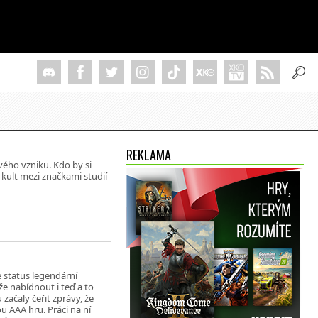
REKLAMA
svého vzniku. Kdo by si
kult mezi značkami studií
e status legendární
e nabídnout i teď a to
začaly čeřit zprávy, že
ou AAA hru. Práci na ní