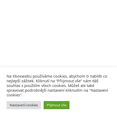
Na Xboxwebu používáme cookies, abychom ti nabídli co
nejlepší zážitek. Kliknutí na “Přiijmout vše” nám dáš
souhlas s použitím všech cookies. Můžeš ale také
spravovat podrobnější nastavení kliknutím na "Nastavení
cookies".
© 2008 - 2026
COMM4U S. R. O.
, VŠECHNA PRÁVA VYHRAZENA
Nastavení cookies
Přijmout vše
Tvorba webů a sociální služby
Reklama – Inzerce –
Xboxweb
Xbox One – Seznamte se!