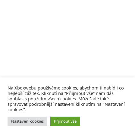
Na Xboxwebu používáme cookies, abychom ti nabídli co
nejlepší zážitek. Kliknutí na “Přiijmout vše” nám dáš
souhlas s použitím všech cookies. Můžeš ale také
spravovat podrobnější nastavení kliknutím na "Nastavení
cookies".
© 2008 - 2026
COMM4U S. R. O.
, VŠECHNA PRÁVA VYHRAZENA
Nastavení cookies
Přijmout vše
Tvorba webů a sociální služby
Reklama – Inzerce –
Xboxweb
Xbox One – Seznamte se!