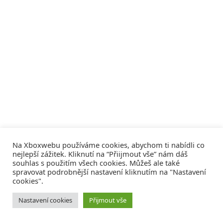
Na Xboxwebu používáme cookies, abychom ti nabídli co
nejlepší zážitek. Kliknutí na “Přiijmout vše” nám dáš
souhlas s použitím všech cookies. Můžeš ale také
spravovat podrobnější nastavení kliknutím na "Nastavení
cookies".
© 2008 - 2026
COMM4U S. R. O.
, VŠECHNA PRÁVA VYHRAZENA
Nastavení cookies
Přijmout vše
Tvorba webů a sociální služby
Reklama – Inzerce –
Xboxweb
Xbox One – Seznamte se!