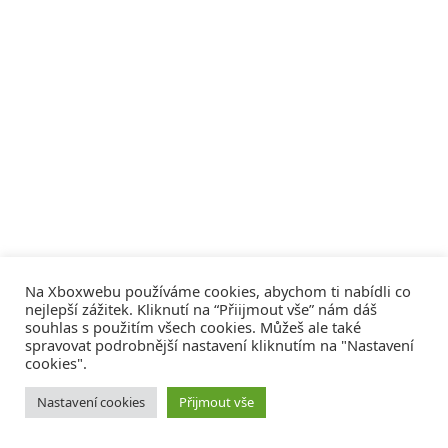
Na Xboxwebu používáme cookies, abychom ti nabídli co
nejlepší zážitek. Kliknutí na “Přiijmout vše” nám dáš
souhlas s použitím všech cookies. Můžeš ale také
spravovat podrobnější nastavení kliknutím na "Nastavení
cookies".
© 2008 - 2026
COMM4U S. R. O.
, VŠECHNA PRÁVA VYHRAZENA
Nastavení cookies
Přijmout vše
Tvorba webů a sociální služby
Reklama – Inzerce –
Xboxweb
Xbox One – Seznamte se!