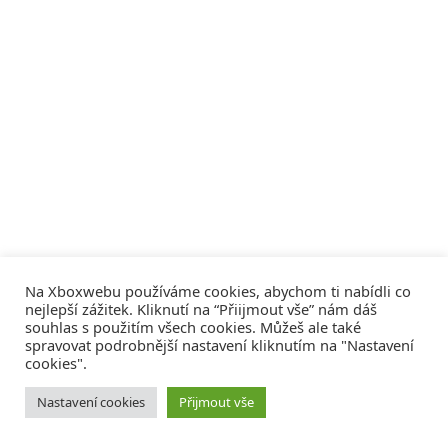
Na Xboxwebu používáme cookies, abychom ti nabídli co
nejlepší zážitek. Kliknutí na “Přiijmout vše” nám dáš
souhlas s použitím všech cookies. Můžeš ale také
spravovat podrobnější nastavení kliknutím na "Nastavení
cookies".
© 2008 - 2026
COMM4U S. R. O.
, VŠECHNA PRÁVA VYHRAZENA
Nastavení cookies
Přijmout vše
Tvorba webů a sociální služby
Reklama – Inzerce –
Xboxweb
Xbox One – Seznamte se!